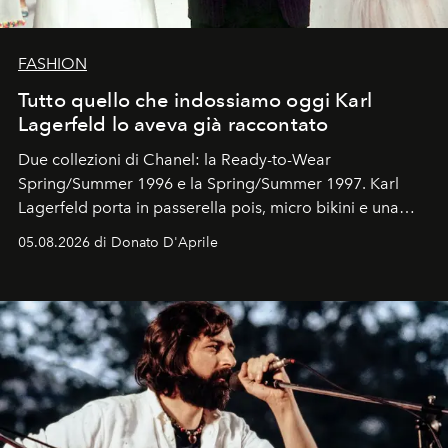
FASHION
Tutto quello che indossiamo oggi Karl
Lagerfeld lo aveva già raccontato
Due collezioni di Chanel: la Ready-to-Wear
Spring/Summer 1996 e la Spring/Summer 1997. Karl
Lagerfeld porta in passerella pois, micro bikini e una
logomania pensata per la spiaggia
, con Cindy, Linda,
05.08.2026 di Donato D'Aprile
Kate, Claudia e Carla una dietro l'altra. Trent'anni dopo,
in un'industria che vive di archivi, quel guardaroba resta
uno dei documenti più contemporanei che abbiamo.