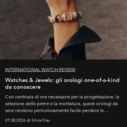
INTERNATIONAL WATCH REVIEW
Watches & Jewels: gli orologi one-of-a-kind
da conoscere
Con centinaia di ore necessarie per la progettazione, la
selezione delle pietre e la montatura, questi orologi da
sera rendono pericolosamente facile perdere la
cognizione del tempo. Ma con quadranti così
07.08.2026 di Silvia Frau
abbaglianti, chi è che guarda davvero l'ora?