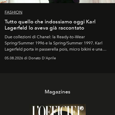
FASHION
Tutto quello che indossiamo oggi Karl
Lagerfeld lo aveva già raccontato
Due collezioni di Chanel: la Ready-to-Wear
Spring/Summer 1996 e la Spring/Summer 1997. Karl
Lagerfeld porta in passerella pois, micro bikini e una
logomania pensata per la spiaggia
, con Cindy, Linda,
05.08.2026 di Donato D'Aprile
Kate, Claudia e Carla una dietro l'altra. Trent'anni dopo,
in un'industria che vive di archivi, quel guardaroba resta
uno dei documenti più contemporanei che abbiamo.
Magazines