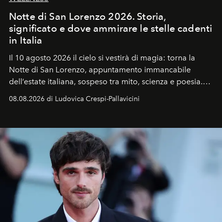
Notte di San Lorenzo 2026. Storia,
significato e dove ammirare le stelle cadenti
in Italia
Il 10 agosto 2026 il cielo si vestirà di magia: torna la
Notte di San Lorenzo
, appuntamento immancabile
dell’estate italiana, sospeso tra mito, scienza e poesia.
Sarà il momento in cui gli occhi si alzano verso la volta
08.08.2026 di Ludovica Crespi-Pallavicini
celeste per seguire il passaggio delle
Perseidi
, quelle
che chiamiamo comunemente
stelle cadenti
, e affidare
all’universo i desideri più segreti