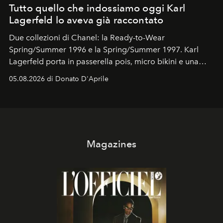
Tutto quello che indossiamo oggi Karl
Lagerfeld lo aveva già raccontato
Due collezioni di Chanel: la Ready-to-Wear
Spring/Summer 1996 e la Spring/Summer 1997. Karl
Lagerfeld porta in passerella pois, micro bikini e una
logomania pensata per la spiaggia
, con Cindy, Linda,
05.08.2026 di Donato D'Aprile
Kate, Claudia e Carla una dietro l'altra. Trent'anni dopo,
in un'industria che vive di archivi, quel guardaroba resta
uno dei documenti più contemporanei che abbiamo.
Magazines