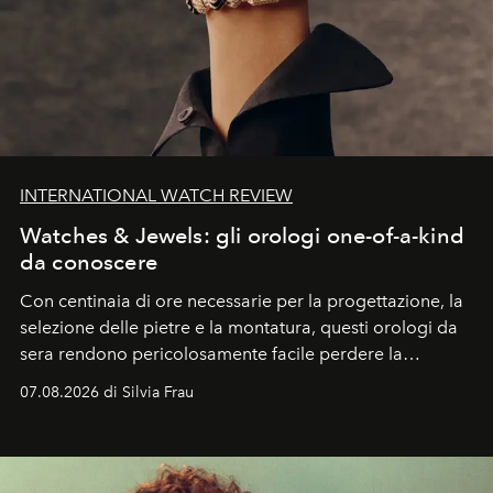
INTERNATIONAL WATCH REVIEW
Watches & Jewels: gli orologi one-of-a-kind
da conoscere
Con centinaia di ore necessarie per la progettazione, la
selezione delle pietre e la montatura, questi orologi da
sera rendono pericolosamente facile perdere la
cognizione del tempo. Ma con quadranti così
07.08.2026 di Silvia Frau
abbaglianti, chi è che guarda davvero l'ora?