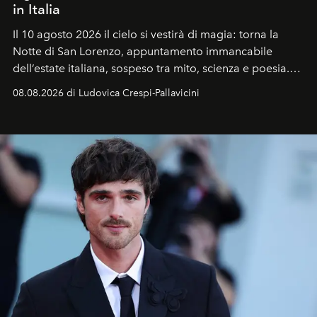
in Italia
Il 10 agosto 2026 il cielo si vestirà di magia: torna la
Notte di San Lorenzo
, appuntamento immancabile
dell’estate italiana, sospeso tra mito, scienza e poesia.
Sarà il momento in cui gli occhi si alzano verso la volta
08.08.2026 di Ludovica Crespi-Pallavicini
celeste per seguire il passaggio delle
Perseidi
, quelle
che chiamiamo comunemente
stelle cadenti
, e affidare
all’universo i desideri più segreti