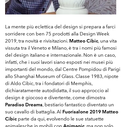
La mente più eclettica del design si prepara a farci
sorridere con ben 75 prodotti alla Design Week
2019, tra novità e rivisitazioni.
Matteo Cibic
, una vita
vissuta tra il Veneto e Milano, è tra i nomi più famosi
del design italiano e internazionale. Non è un caso,
infatti, che i suoi lavori siano esposti nei musei più
importanti del mondo, dal Centre Pompidou di Parigi
allo Shanghai Museum of Glass. Classe 1983, nipote
di Aldo Cibic, tra i fondatori di Memphis,
dichiaratamente autodidatta, il suo approccio al
design è giocoso e divertente, come dimostra
Paradiso Dreams
, bestiario fantastico diventato un
suo cavallo di battaglia. Al
Fuorisalone 2019 Matteo
Cibic
parte da qui, evolvendo le sue statuette
animalesche in mobili con
Animagic
, ma non solo,