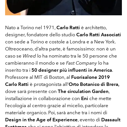
Nato a Torino nel 1971,
Carlo Ratti
è architetto,
designer, fondatore dello studio
Carlo Ratti Associati
con sede a Torino e costole a Londra e a New York.
Oltreoceano, d’altra parte, è famosissimo: non è un
caso se
Wired
lo ha nominato tra le 50 persone che
cambieranno il mondo e se
Fast Company
lo ha
inserito tra i
50 designer più influenti in America
.
Professore al MIT di Boston, al
Fuorisalone 2019
Carlo Ratti
è protagonista all’
Orto Botanico di Brera,
dove sarà presente con
The circulation Garden
,
installazione in collaborazione con
Eni
che mette
l’ecologia al centro grazie al micelio, particolare
materiale organico. Poi, sarà anche tra i nomi di
Design in the Age of Experience
, evento di
Dassault
Systèmes
che si pone l’obiettivo di intendere la