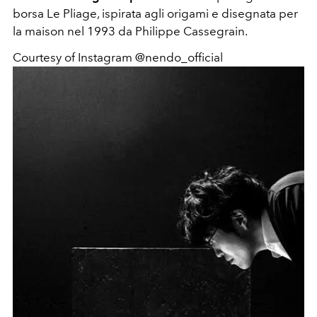
borsa Le Pliage, ispirata agli origami e disegnata per
la maison nel 1993 da Philippe Cassegrain.
Courtesy of Instagram @nendo_official