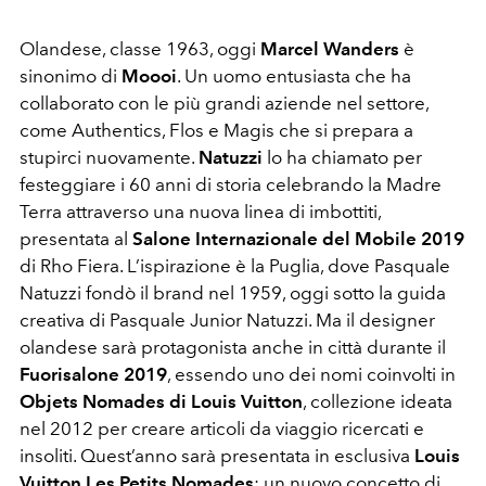
Olandese, classe 1963, oggi
Marcel Wanders
è
sinonimo di
Moooi
. Un uomo entusiasta che ha
collaborato con le più grandi aziende nel settore,
come Authentics, Flos e Magis che si prepara a
stupirci nuovamente.
Natuzzi
lo ha chiamato per
festeggiare i 60 anni di storia celebrando la Madre
Terra attraverso una nuova linea di imbottiti,
presentata al
Salone Internazionale del Mobile 2019
di Rho Fiera. L’ispirazione è la Puglia, dove Pasquale
Natuzzi fondò il brand nel 1959, oggi sotto la guida
creativa di Pasquale Junior Natuzzi. Ma il designer
olandese sarà protagonista anche in città durante il
Fuorisalone 2019
, essendo uno dei nomi coinvolti in
Objets Nomades di Louis Vuitton
, collezione ideata
nel 2012 per creare articoli da viaggio ricercati e
insoliti. Quest’anno sarà presentata in esclusiva
Louis
Vuitton Les Petits Nomades
: un nuovo concetto di