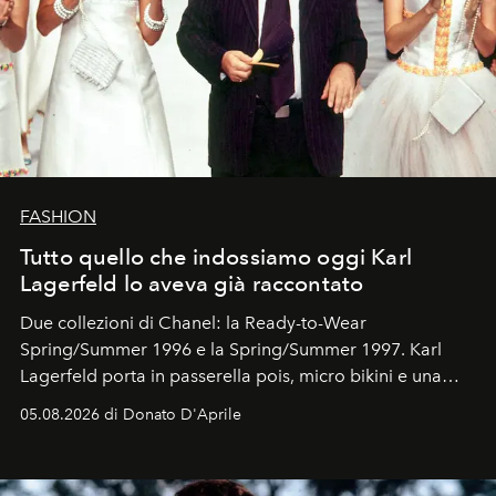
FASHION
Tutto quello che indossiamo oggi Karl
Lagerfeld lo aveva già raccontato
Due collezioni di Chanel: la Ready-to-Wear
Spring/Summer 1996 e la Spring/Summer 1997. Karl
Lagerfeld porta in passerella pois, micro bikini e una
logomania pensata per la spiaggia
, con Cindy, Linda,
05.08.2026 di Donato D'Aprile
Kate, Claudia e Carla una dietro l'altra. Trent'anni dopo,
in un'industria che vive di archivi, quel guardaroba resta
uno dei documenti più contemporanei che abbiamo.