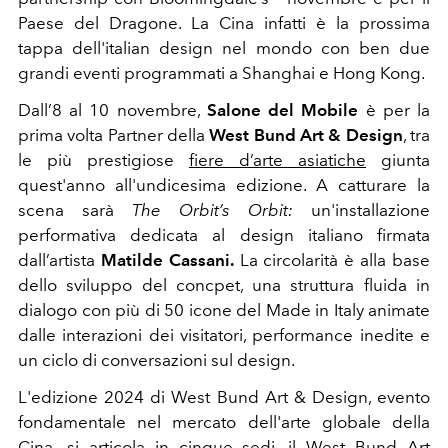
Paese del Dragone. La Cina infatti è la prossima
tappa dell'italian design nel mondo con ben due
grandi eventi programmati a Shanghai e Hong Kong.
Dall’8 al 10 novembre
,
Salone del Mobile
è per la
prima volta
Partner
della
West Bund Art & Design
, tra
le più prestigiose
fiere d’arte asiatiche
giunta
quest'anno all'undicesima edizione. A catturare la
scena sarà
The Orbit’s Orbit:
un'installazione
performativa dedicata al design italiano firmata
dall’artista
Matilde Cassani.
La circolarità è alla base
dello sviluppo del concpet, una struttura fluida in
dialogo
con più di 50 icone del Made in Italy
animate
dalle interazioni dei visitatori, performance inedite e
un ciclo di conversazioni sul design.
L'edizione 2024 di West Bund Art & Design
,
evento
fondamentale nel mercato dell'arte globale della
Cina
,
si articola in cinque sedi, il West Bund Art