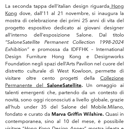
La seconda tappa dell'italian design riguarda
Hong
Kong
dove,
dall’11 al 21 novembre
, si inaugura la
mostra di celebrazione dei primi 25 anni di vita del
progetto espositivo dedicato ai giovani designer
all'interno dell'esposizione Salone. Dal titolo
“
SaloneSatellite Permanent Collection 1998-2024
Exhibition
”
e promossa da
IDFFHK – International
Design Furniture Hong Kong
e
Designworks
Foundation
negli spazi dell’Arts Pavilion nel cuore del
distretto culturale di West Kowloon, permette di
visitare
oltre cento progetti della
Collezione
Permanente
del
SaloneSatellite
.
Un omaggio ai
talenti emergenti che, partendo da un contesto di
novità, sono oggi riconosciuti a livello globale, grazie
all’hub under 35 del Salone del Mobile.Milano,
fondato e curato da
Marva Griffin Wilshire
.
Quasi in
contemporanea, sino al 10 del mese, è possibile
visitare
“
Hong Kong Design Annex
”, mostra ideata e