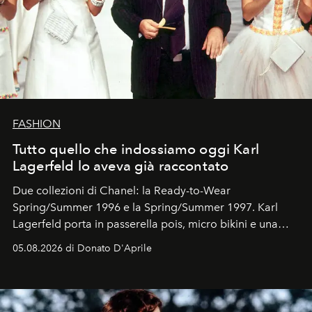
FASHION
Tutto quello che indossiamo oggi Karl
Lagerfeld lo aveva già raccontato
Due collezioni di Chanel: la Ready-to-Wear
Spring/Summer 1996 e la Spring/Summer 1997. Karl
Lagerfeld porta in passerella pois, micro bikini e una
logomania pensata per la spiaggia
, con Cindy, Linda,
05.08.2026 di Donato D'Aprile
Kate, Claudia e Carla una dietro l'altra. Trent'anni dopo,
in un'industria che vive di archivi, quel guardaroba resta
uno dei documenti più contemporanei che abbiamo.