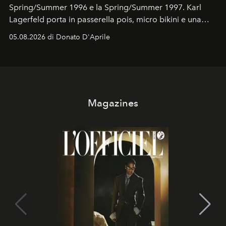
Spring/Summer 1996 e la Spring/Summer 1997. Karl
Lagerfeld porta in passerella pois, micro bikini e una
logomania pensata per la spiaggia
, con Cindy, Linda,
05.08.2026 di Donato D'Aprile
Kate, Claudia e Carla una dietro l'altra. Trent'anni dopo,
in un'industria che vive di archivi, quel guardaroba resta
uno dei documenti più contemporanei che abbiamo.
Magazines