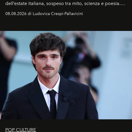
dell’estate italiana, sospeso tra mito, scienza e poesia.
Sarà il momento in cui gli occhi si alzano verso la volta
08.08.2026 di Ludovica Crespi-Pallavicini
celeste per seguire il passaggio delle
Perseidi
, quelle
che chiamiamo comunemente
stelle cadenti
, e affidare
all’universo i desideri più segreti
POP CULTURE