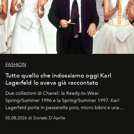
FASHION
Tutto quello che indossiamo oggi Karl
Lagerfeld lo aveva già raccontato
Due collezioni di Chanel: la Ready-to-Wear
Spring/Summer 1996 e la Spring/Summer 1997. Karl
Lagerfeld porta in passerella pois, micro bikini e una
logomania pensata per la spiaggia
, con Cindy, Linda,
05.08.2026 di Donato D'Aprile
Kate, Claudia e Carla una dietro l'altra. Trent'anni dopo,
in un'industria che vive di archivi, quel guardaroba resta