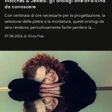
Watches & Jewels: gli orologi one-of-a-kind
da conoscere
Con centinaia di ore necessarie per la progettazione, la
selezione delle pietre e la montatura, questi orologi da
sera rendono pericolosamente facile perdere la
cognizione del tempo. Ma con quadranti così
07.08.2026 di Silvia Frau
abbaglianti, chi è che guarda davvero l'ora?