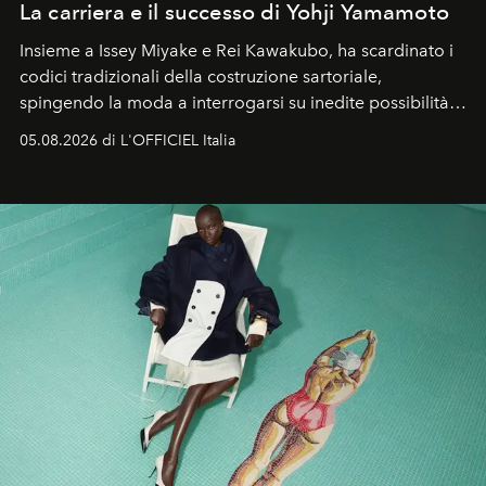
La carriera e il successo di Yohji Yamamoto
Insieme a Issey Miyake e Rei Kawakubo, ha scardinato i
codici tradizionali della costruzione sartoriale,
spingendo la moda a interrogarsi su inedite possibilità
formali e a ridefinire il concetto stesso di silhouette.
05.08.2026 di L'OFFICIEL Italia
Quella di Yohji Yamamoto è storia di un visionario che
ha riscritto i canoni estetici del XX secolo, lasciando
un’impronta indelebile nella storia della moda.