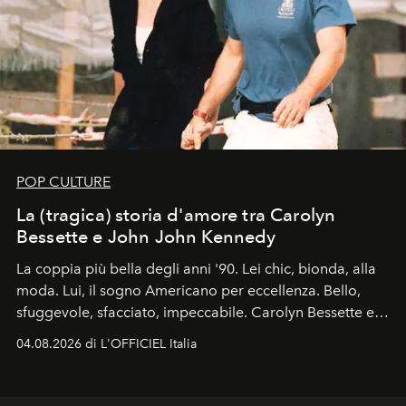
POP CULTURE
La (tragica) storia d'amore tra Carolyn
Bessette e John John Kennedy
La coppia più bella degli anni '90. Lei chic, bionda, alla
moda. Lui, il sogno Americano per eccellenza. Bello,
sfuggevole, sfacciato, impeccabile. Carolyn Bessette e
John John Kennedy sono i protagonisti della storia
04.08.2026 di L'OFFICIEL Italia
d'amore tragica che più ha segnato gli anni '90.