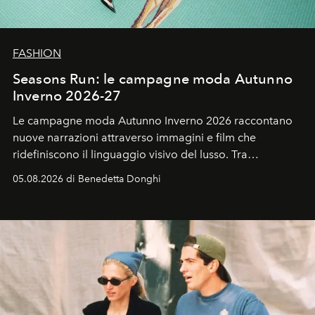
FASHION
Seasons Run: le campagne moda Autunno
Inverno 2026-27
Le campagne moda Autunno Inverno 2026 raccontano
nuove narrazioni attraverso immagini e film che
ridefiniscono il linguaggio visivo del lusso. Tra
protagonisti del cinema, volti della cultura
05.08.2026 di Benedetta Donghi
contemporanea e storytelling d'autore, le maison
trasformano ogni campagna in uno storytelling capace
di esprimere identità, visione e desiderio.