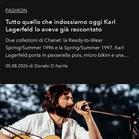
FASHION
Tutto quello che indossiamo oggi Karl
Lagerfeld lo aveva già raccontato
Due collezioni di Chanel: la Ready-to-Wear
Spring/Summer 1996 e la Spring/Summer 1997. Karl
Lagerfeld porta in passerella pois, micro bikini e una
logomania pensata per la spiaggia
, con Cindy, Linda,
05.08.2026 di Donato D'Aprile
Kate, Claudia e Carla una dietro l'altra. Trent'anni dopo,
in un'industria che vive di archivi, quel guardaroba resta
uno dei documenti più contemporanei che abbiamo.