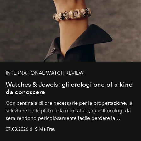
INTERNATIONAL WATCH REVIEW
Watches & Jewels: gli orologi one-of-a-kind
da conoscere
Con centinaia di ore necessarie per la progettazione, la
selezione delle pietre e la montatura, questi orologi da
sera rendono pericolosamente facile perdere la
cognizione del tempo. Ma con quadranti così
07.08.2026 di Silvia Frau
abbaglianti, chi è che guarda davvero l'ora?