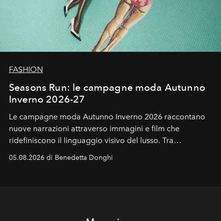
FASHION
Seasons Run: le campagne moda Autunno
Inverno 2026-27
Le campagne moda Autunno Inverno 2026 raccontano
nuove narrazioni attraverso immagini e film che
ridefiniscono il linguaggio visivo del lusso. Tra
protagonisti del cinema, volti della cultura
05.08.2026 di Benedetta Donghi
contemporanea e storytelling d'autore, le maison
trasformano ogni campagna in uno storytelling capace
di esprimere identità, visione e desiderio.