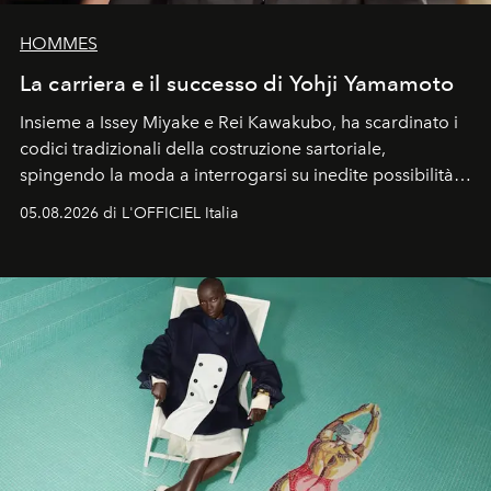
HOMMES
La carriera e il successo di Yohji Yamamoto
Insieme a Issey Miyake e Rei Kawakubo, ha scardinato i
codici tradizionali della costruzione sartoriale,
spingendo la moda a interrogarsi su inedite possibilità
formali e a ridefinire il concetto stesso di silhouette.
05.08.2026 di L'OFFICIEL Italia
Quella di Yohji Yamamoto è storia di un visionario che
ha riscritto i canoni estetici del XX secolo, lasciando
un’impronta indelebile nella storia della moda.