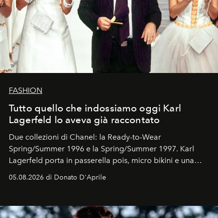
FASHION
Tutto quello che indossiamo oggi Karl
Lagerfeld lo aveva già raccontato
Due collezioni di Chanel: la Ready-to-Wear
Spring/Summer 1996 e la Spring/Summer 1997. Karl
Lagerfeld porta in passerella pois, micro bikini e una
logomania pensata per la spiaggia
, con Cindy, Linda,
05.08.2026 di Donato D'Aprile
Kate, Claudia e Carla una dietro l'altra. Trent'anni dopo,
in un'industria che vive di archivi, quel guardaroba resta
uno dei documenti più contemporanei che abbiamo.