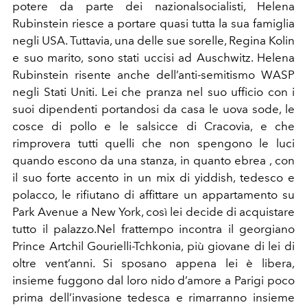
potere da parte dei nazionalsocialisti, Helena
Rubinstein riesce a portare quasi tutta la sua famiglia
negli USA. Tuttavia, una delle sue sorelle, Regina Kolin
e suo marito, sono stati uccisi ad Auschwitz. Helena
Rubinstein risente anche dell’anti-semitismo WASP
negli Stati Uniti. Lei che pranza nel suo ufficio con i
suoi dipendenti portandosi da casa le uova sode, le
cosce di pollo e le salsicce di Cracovia, e che
rimprovera tutti quelli che non spengono le luci
quando escono da una stanza, in quanto ebrea , con
il suo forte accento in un mix di yiddish, tedesco e
polacco, le rifiutano di affittare un appartamento su
Park Avenue a New York, così lei decide di acquistare
tutto il palazzo.Nel frattempo incontra il georgiano
Prince Artchil Gourielli-Tchkonia, più giovane di lei di
oltre vent’anni. Si sposano appena lei è libera,
insieme fuggono dal loro nido d’amore a Parigi poco
prima dell’invasione tedesca e rimarranno insieme