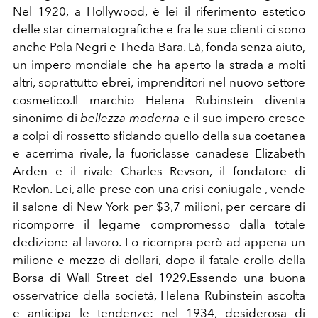
Nel 1920, a Hollywood, è lei il riferimento estetico
delle star cinematografiche e fra le sue clienti ci sono
anche Pola Negri e Theda Bara. Là, fonda senza aiuto,
un impero mondiale che ha aperto la strada a molti
altri, soprattutto ebrei, imprenditori nel nuovo settore
cosmetico.Il marchio Helena Rubinstein diventa
sinonimo di
bellezza moderna
e il suo impero cresce
a colpi di rossetto sfidando quello della sua coetanea
e acerrima rivale, la fuoriclasse canadese Elizabeth
Arden e il rivale Charles Revson, il fondatore di
Revlon. Lei, alle prese con una crisi coniugale , vende
il salone di New York per $3,7 milioni, per cercare di
ricomporre il legame compromesso dalla totale
dedizione al lavoro. Lo ricompra però ad appena un
milione e mezzo di dollari, dopo il fatale crollo della
Borsa di Wall Street del 1929.Essendo una buona
osservatrice della società, Helena Rubinstein ascolta
e anticipa le tendenze: nel 1934, desiderosa di