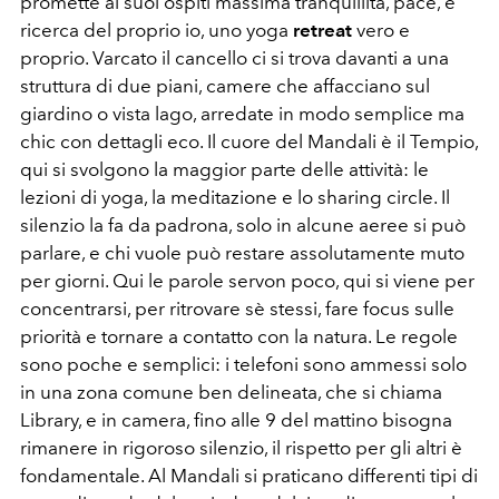
promette ai suoi ospiti massima tranquillità, pace, e
ricerca del proprio io, uno yoga
retreat
vero e
proprio. Varcato il cancello ci si trova davanti a una
struttura di due piani, camere che affacciano sul
giardino o vista lago, arredate in modo semplice ma
chic con dettagli eco. Il cuore del Mandali è il Tempio,
qui si svolgono la maggior parte delle attività: le
lezioni di yoga, la meditazione e lo sharing circle. Il
silenzio la fa da padrona, solo in alcune aeree si può
parlare, e chi vuole può restare assolutamente muto
per giorni. Qui le parole servon poco, qui si viene per
concentrarsi, per ritrovare sè stessi, fare focus sulle
priorità e tornare a contatto con la natura. Le regole
sono poche e semplici: i telefoni sono ammessi solo
in una zona comune ben delineata, che si chiama
Library, e in camera, fino alle 9 del mattino bisogna
rimanere in rigoroso silenzio, il rispetto per gli altri è
fondamentale. Al Mandali si praticano differenti tipi di