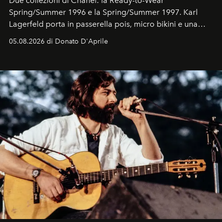
Due collezioni di Chanel: la Ready-to-Wear
Spring/Summer 1996 e la Spring/Summer 1997. Karl
Lagerfeld porta in passerella pois, micro bikini e una
logomania pensata per la spiaggia
, con Cindy, Linda,
05.08.2026 di Donato D'Aprile
Kate, Claudia e Carla una dietro l'altra. Trent'anni dopo,
in un'industria che vive di archivi, quel guardaroba resta
uno dei documenti più contemporanei che abbiamo.