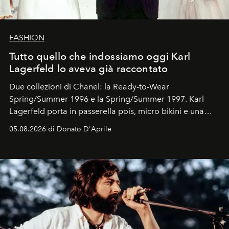
FASHION
Tutto quello che indossiamo oggi Karl
Lagerfeld lo aveva già raccontato
Due collezioni di Chanel: la Ready-to-Wear
Spring/Summer 1996 e la Spring/Summer 1997. Karl
Lagerfeld porta in passerella pois, micro bikini e una
logomania pensata per la spiaggia
, con Cindy, Linda,
05.08.2026 di Donato D'Aprile
Kate, Claudia e Carla una dietro l'altra. Trent'anni dopo,
in un'industria che vive di archivi, quel guardaroba resta
uno dei documenti più contemporanei che abbiamo.