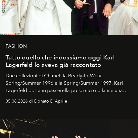
FASHION
Tutto quello che indossiamo oggi Karl
Lagerfeld lo aveva già raccontato
Due collezioni di Chanel: la Ready-to-Wear
Spring/Summer 1996 e la Spring/Summer 1997. Karl
Lagerfeld porta in passerella pois, micro bikini e una
logomania pensata per la spiaggia
, con Cindy, Linda,
05.08.2026 di Donato D'Aprile
Kate, Claudia e Carla una dietro l'altra. Trent'anni dopo,
in un'industria che vive di archivi, quel guardaroba resta
uno dei documenti più contemporanei che abbiamo.