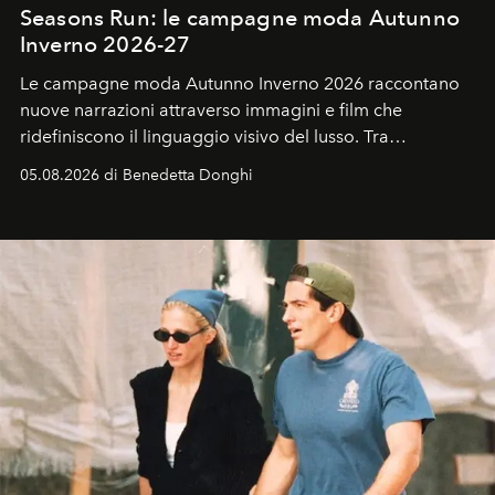
Seasons Run: le campagne moda Autunno
Inverno 2026-27
Le campagne moda Autunno Inverno 2026 raccontano
nuove narrazioni attraverso immagini e film che
ridefiniscono il linguaggio visivo del lusso. Tra
protagonisti del cinema, volti della cultura
05.08.2026 di Benedetta Donghi
contemporanea e storytelling d'autore, le maison
trasformano ogni campagna in uno storytelling capace
di esprimere identità, visione e desiderio.