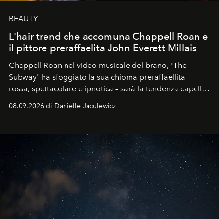
BEAUTY
L'hair trend che accomuna Chappell Roan e
il pittore preraffaelita John Everett Millais
Chappell Roan nel video musicale del brano, "The
Subway" ha sfoggiato la sua chioma preraffaellita –
rossa, spettacolare e ipnotica – sarà la tendenza capelli
dell'autunno?
08.09.2026 di Danielle Jaculewicz