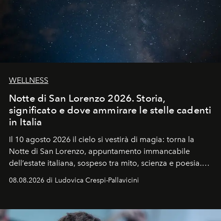
WELLNESS
Notte di San Lorenzo 2026. Storia,
significato e dove ammirare le stelle cadenti
in Italia
Il 10 agosto 2026 il cielo si vestirà di magia: torna la
Notte di San Lorenzo
, appuntamento immancabile
dell’estate italiana, sospeso tra mito, scienza e poesia.
Sarà il momento in cui gli occhi si alzano verso la volta
08.08.2026 di Ludovica Crespi-Pallavicini
celeste per seguire il passaggio delle
Perseidi
, quelle
che chiamiamo comunemente
stelle cadenti
, e affidare
all’universo i desideri più segreti