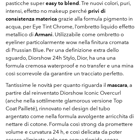
pasticche super
easy to blend
. Tre nuovi colori, puri,
intensi, effetto no makeup perché
privi di
consistenza materica
grazie alla formula pigmento in
acqua, per Eye Tint Chrome, l’ombretto liquido effetto
metallico di
Armani
. Utilizzabile come ombretto o
eyeliner particolarmente wow nella finitura cromata
di Prussian Blue. Per una definizione extra dello
sguardo, Diorshow 24h Stylo, Dior, ha una una
formula cremosa waterproof e no transfer e una mina
così scorrevole da garantire un tracciato perfetto.
Tantissime le novità per quanto riguarda il
mascara
, a
partire dal reinventato Diorshow Iconic Overcurl
(anche nella sottilmente glamorous versione Top
Coat Pailleté), rinnovato nel design del tubo
argentato come nella formula avvolgente arricchita di
nettare di cotone. Formula così strong da promettere
volume e curvatura 24 h, e così delicata da poter
essere eliminata solo con acqua tiepida, senza