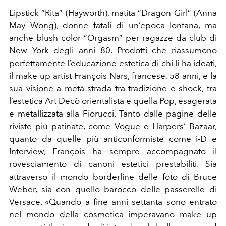
Lipstick “Rita” (Hayworth), matita “Dragon Girl” (Anna
May Wong), donne fatali di un’epoca lontana, ma
anche blush color “Orgasm” per ragazze da club di
New York degli anni 80. Prodotti che riassumono
perfettamente l’educazione estetica di chi li ha ideati,
il make up artist François Nars, francese, 58 anni, e la
sua visione a metà strada tra tradizione e shock, tra
l’estetica Art Decò orientalista e quella Pop, esagerata
e metallizzata alla Fiorucci. Tanto dalle pagine delle
riviste più patinate, come Vogue e Harpers’ Bazaar,
quanto da quelle più anticonformiste come i-D e
Interview, François ha sempre accompagnato il
rovesciamento di canoni estetici prestabiliti. Sia
attraverso il mondo borderline delle foto di Bruce
Weber, sia con quello barocco delle passerelle di
Versace. «Quando a fine anni settanta sono entrato
nel mondo della cosmetica imperavano make up