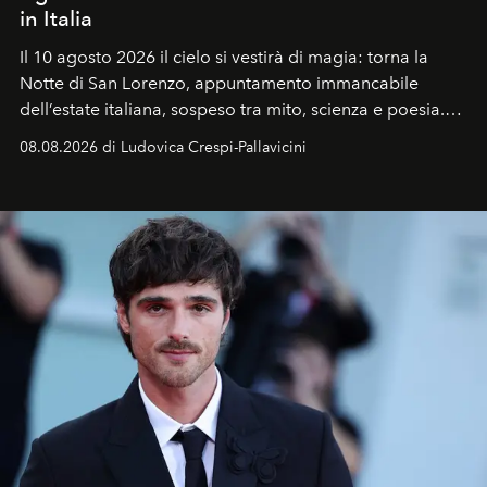
in Italia
Il 10 agosto 2026 il cielo si vestirà di magia: torna la
Notte di San Lorenzo
, appuntamento immancabile
dell’estate italiana, sospeso tra mito, scienza e poesia.
Sarà il momento in cui gli occhi si alzano verso la volta
08.08.2026 di Ludovica Crespi-Pallavicini
celeste per seguire il passaggio delle
Perseidi
, quelle
che chiamiamo comunemente
stelle cadenti
, e affidare
all’universo i desideri più segreti