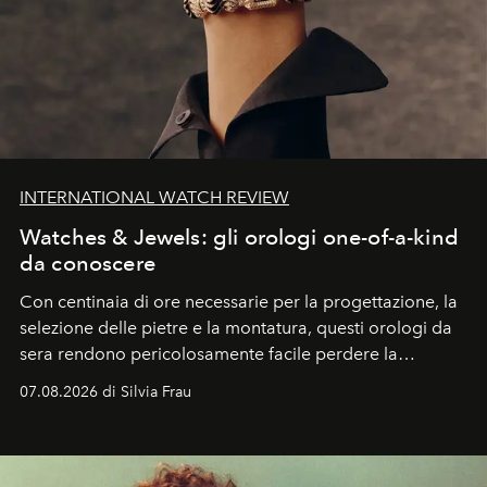
INTERNATIONAL WATCH REVIEW
Watches & Jewels: gli orologi one-of-a-kind
da conoscere
Con centinaia di ore necessarie per la progettazione, la
selezione delle pietre e la montatura, questi orologi da
sera rendono pericolosamente facile perdere la
cognizione del tempo. Ma con quadranti così
07.08.2026 di Silvia Frau
abbaglianti, chi è che guarda davvero l'ora?