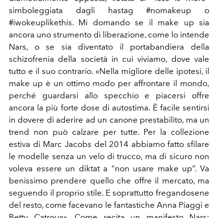
simboleggiata dagli hastag #nomakeup o
#iwokeuplikethis. Mi domando se il make up sia
ancora uno strumento di liberazione, come lo intende
Nars, o se sia diventato il portabandiera della
schizofrenia della società in cui viviamo, dove vale
tutto e il suo contrario. «Nella migliore delle ipotesi, il
make up è un ottimo modo per affrontare il mondo,
perché guardarsi allo specchio e piacersi offre
ancora la più forte dose di autostima. È facile sentirsi
in dovere di aderire ad un canone prestabilito, ma un
trend non può calzare per tutte. Per la collezione
estiva di Marc Jacobs del 2014 abbiamo fatto sfilare
le modelle senza un velo di trucco, ma di sicuro non
voleva essere un diktat a “non usare make up”. Va
benissimo prendere quello che offre il mercato, ma
seguendo il proprio stile. E soprattutto fregandosene
del resto, come facevano le fantastiche Anna Piaggi e
Betty Catroux». Come recita un manifesto Nars: