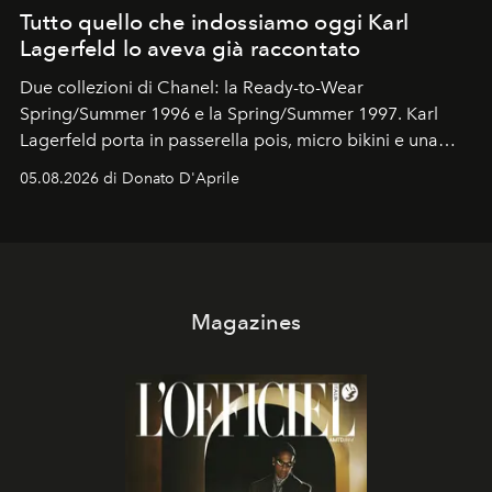
Tutto quello che indossiamo oggi Karl
Lagerfeld lo aveva già raccontato
Due collezioni di Chanel: la Ready-to-Wear
Spring/Summer 1996 e la Spring/Summer 1997. Karl
Lagerfeld porta in passerella pois, micro bikini e una
logomania pensata per la spiaggia
, con Cindy, Linda,
05.08.2026 di Donato D'Aprile
Kate, Claudia e Carla una dietro l'altra. Trent'anni dopo,
in un'industria che vive di archivi, quel guardaroba resta
uno dei documenti più contemporanei che abbiamo.
Magazines