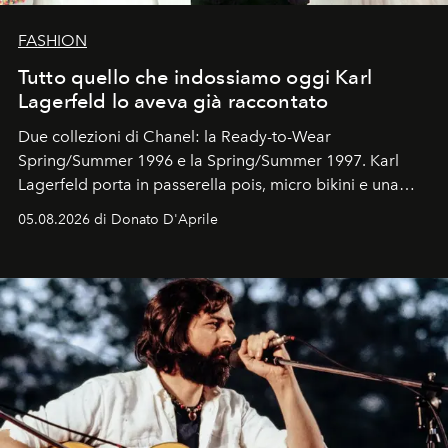
FASHION
Tutto quello che indossiamo oggi Karl
Lagerfeld lo aveva già raccontato
Due collezioni di Chanel: la Ready-to-Wear
Spring/Summer 1996 e la Spring/Summer 1997. Karl
Lagerfeld porta in passerella pois, micro bikini e una
logomania pensata per la spiaggia
, con Cindy, Linda,
05.08.2026 di Donato D'Aprile
Kate, Claudia e Carla una dietro l'altra. Trent'anni dopo,
in un'industria che vive di archivi, quel guardaroba resta
uno dei documenti più contemporanei che abbiamo.