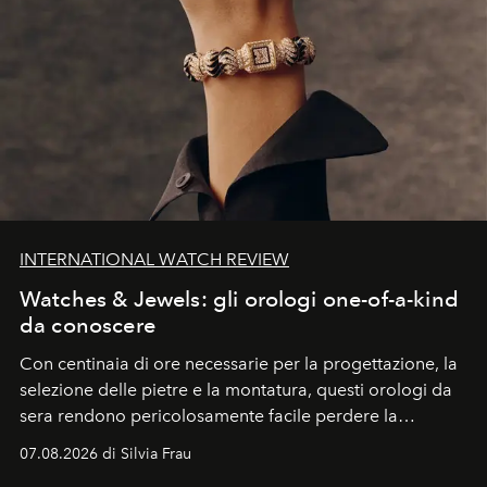
INTERNATIONAL WATCH REVIEW
Watches & Jewels: gli orologi one-of-a-kind
da conoscere
Con centinaia di ore necessarie per la progettazione, la
selezione delle pietre e la montatura, questi orologi da
sera rendono pericolosamente facile perdere la
cognizione del tempo. Ma con quadranti così
07.08.2026 di Silvia Frau
abbaglianti, chi è che guarda davvero l'ora?