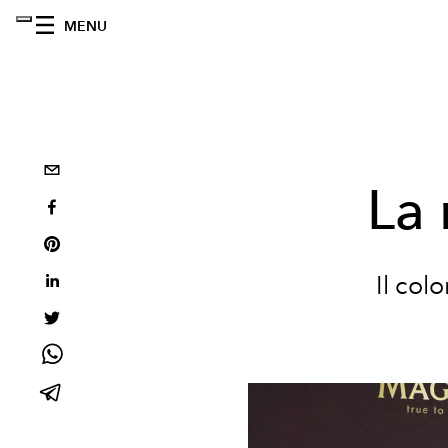
MENU
La 
Il col