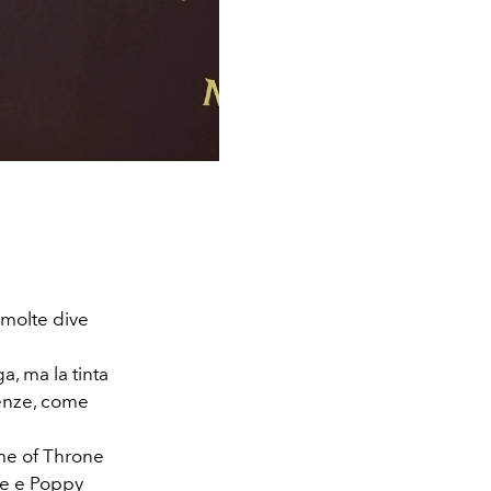
 molte dive
, ma la tinta
denze, come
ame of Throne
te e Poppy