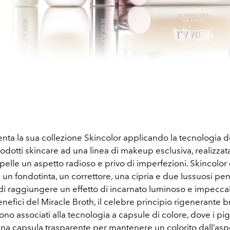
nta la sua collezione Skincolor applicando la tecnologia d
odotti skincare ad una linea di makeup esclusiva, realizzat
 pelle un aspetto radioso e privo di imperfezioni. Skincolor
n fondotinta, un correttore, una cipria e due Iussuosi pen
i raggiungere un effetto di incarnato luminoso e impecca
enefici del Miracle Broth, il celebre principio rigenerante 
no associati alla tecnologia a capsule di colore, dove i p
una capsula trasparente per mantenere un colorito dall’asp