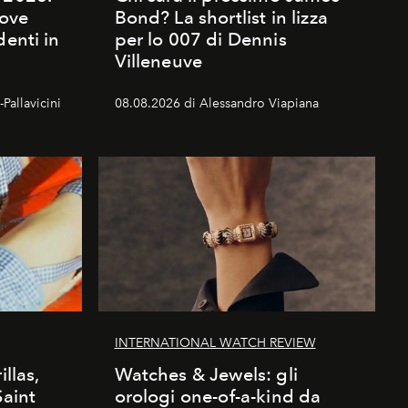
dove
Bond? La shortlist in lizza
denti in
per lo 007 di Dennis
Villeneuve
Pallavicini
08.08.2026 di Alessandro Viapiana
INTERNATIONAL WATCH REVIEW
illas,
Watches & Jewels: gli
Saint
orologi one-of-a-kind da