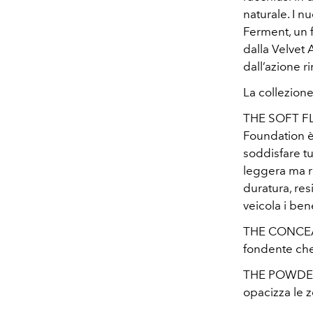
naturale. I n
Ferment, un f
dalla Velvet 
dall’azione r
La collezion
THE SOFT FL
Foundation è
soddisfare tu
leggera ma ri
duratura, res
veicola i ben
THE CONCEALE
fondente che
THE POWDER La
opacizza le 