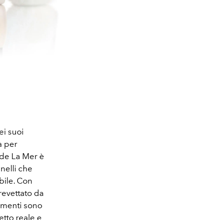
ei suoi
a per
 de La Mer è
nelli che
bile. Con
brevettato da
igmenti sono
etto reale e