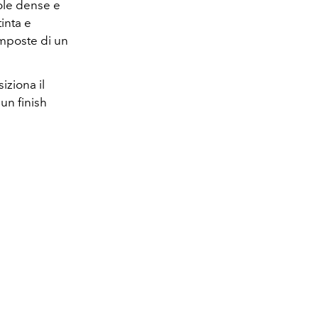
ole dense e
inta e
omposte di un
ziona il
un finish