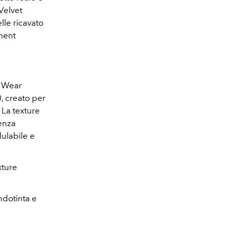
 Velvet
lle ricavato
rment
 Wear
, creato per
 La texture
renza
dulabile e
xture
ndotinta e