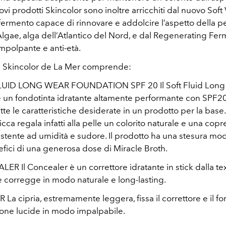
uovi prodotti Skincolor sono inoltre arricchiti dal nuovo Soft
ermento capace di rinnovare e addolcire l’aspetto della pe
Algae, alga dell’Atlantico del Nord, e dal Regenerating Fe
impolpante e anti-età.
e Skincolor de La Mer comprende:
UID LONG WEAR FOUNDATION SPF 20 Il Soft Fluid Long
 un fondotinta idratante altamente performante con SPF20
tte le caratteristiche desiderate in un prodotto per la base.
cca regala infatti alla pelle un colorito naturale e una cop
istente ad umidità e sudore. Il prodotto ha una stesura mo
efici di una generosa dose di Miracle Broth.
R Il Concealer è un correttore idratante in stick dalla te
 corregge in modo naturale e long-lasting.
 cipria, estremamente leggera, fissa il correttore e il fo
zone lucide in modo impalpabile.