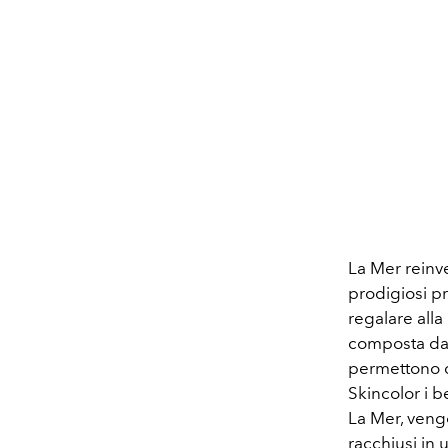
La Mer reinve
prodigiosi pr
regalare alla
composta da u
permettono d
Skincolor i b
La Mer, vengo
racchiusi in 