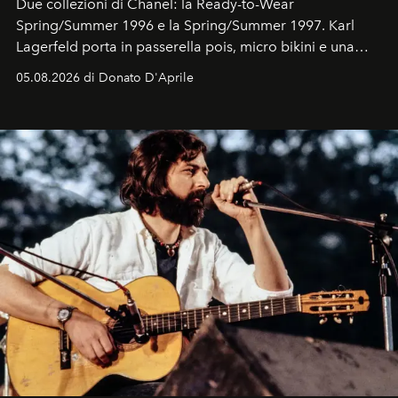
Due collezioni di Chanel: la Ready-to-Wear
Spring/Summer 1996 e la Spring/Summer 1997. Karl
Lagerfeld porta in passerella pois, micro bikini e una
logomania pensata per la spiaggia
, con Cindy, Linda,
05.08.2026 di Donato D'Aprile
Kate, Claudia e Carla una dietro l'altra. Trent'anni dopo,
in un'industria che vive di archivi, quel guardaroba resta
uno dei documenti più contemporanei che abbiamo.