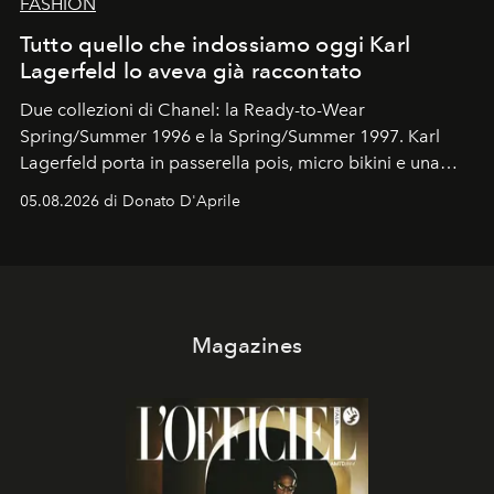
FASHION
Tutto quello che indossiamo oggi Karl
Lagerfeld lo aveva già raccontato
Due collezioni di Chanel: la Ready-to-Wear
Spring/Summer 1996 e la Spring/Summer 1997. Karl
Lagerfeld porta in passerella pois, micro bikini e una
logomania pensata per la spiaggia
, con Cindy, Linda,
05.08.2026 di Donato D'Aprile
Kate, Claudia e Carla una dietro l'altra. Trent'anni dopo,
in un'industria che vive di archivi, quel guardaroba resta
uno dei documenti più contemporanei che abbiamo.
Magazines