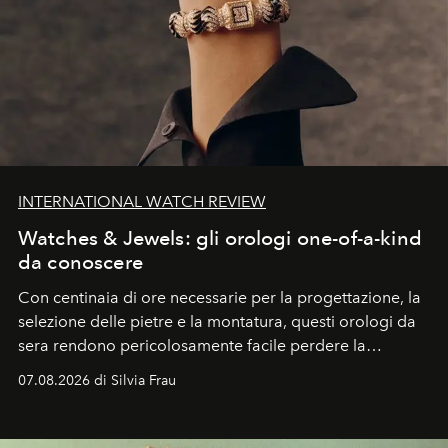
INTERNATIONAL WATCH REVIEW
Watches & Jewels: gli orologi one-of-a-kind
da conoscere
Con centinaia di ore necessarie per la progettazione, la
selezione delle pietre e la montatura, questi orologi da
sera rendono pericolosamente facile perdere la
cognizione del tempo. Ma con quadranti così
07.08.2026 di Silvia Frau
abbaglianti, chi è che guarda davvero l'ora?