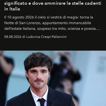
significato e dove ammirare le stelle cadenti
in Italia
Il 10 agosto 2026 il cielo si vestirà di magia: torna la
Notte di San Lorenzo
, appuntamento immancabile
dell’estate italiana, sospeso tra mito, scienza e poesia.
Sarà il momento in cui gli occhi si alzano verso la volta
08.08.2026 di Ludovica Crespi-Pallavicini
celeste per seguire il passaggio delle
Perseidi
, quelle
che chiamiamo comunemente
stelle cadenti
, e affidare
all’universo i desideri più segreti