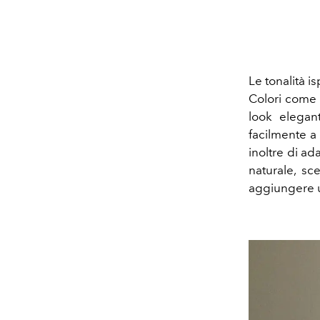
Le tonalità i
Colori come i
look elegan
facilmente a 
inoltre di ad
naturale, sc
aggiungere u