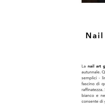
Nail
La
nail art 
autunnale. Q
semplici - l
fascino di q
raffinatezza
bianco e ne
consente di g