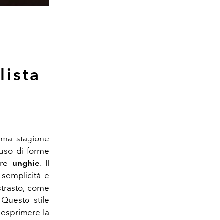
lista
ima stagione
’uso di forme
stre
unghie
. Il
 semplicità e
strasto, come
Questo stile
r esprimere la