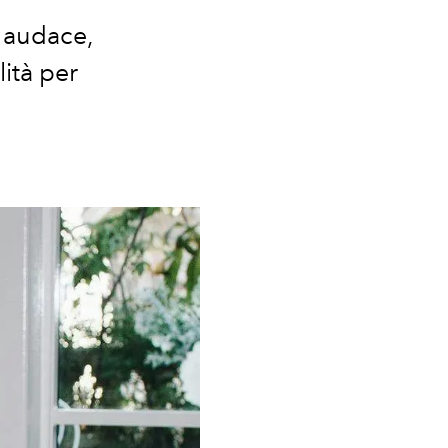
ù audace,
ità per