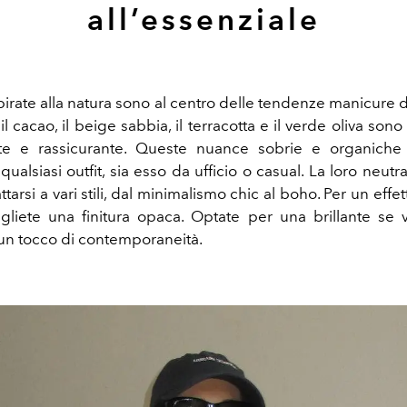
all’essenziale
spirate alla natura sono al centro delle tendenze manicure 
l cacao, il beige sabbia, il terracotta e il verde oliva sono
te e rassicurante. Queste nuance sobrie e organiche
qualsiasi outfit, sia esso da ufficio o casual. La loro neutr
attarsi a vari stili, dal minimalismo chic al boho. Per un effe
egliete una finitura opaca. Optate per una brillante se 
n tocco di contemporaneità.