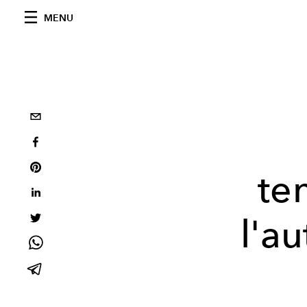
MENU
te
l'au