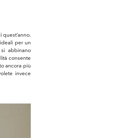
di quest’anno.
 ideali per un
 si abbinano
alità consente
tto ancora più
volete invece