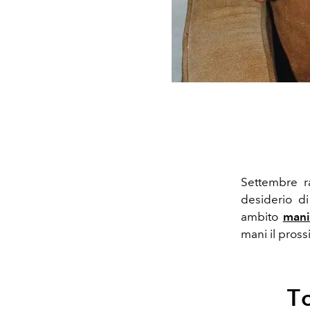
Settembre r
desiderio d
ambito
mani
mani il pros
T