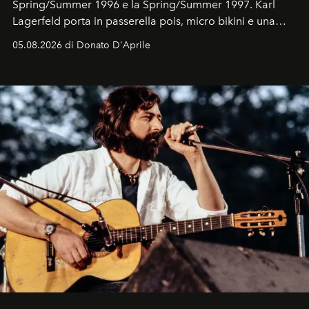
Spring/Summer 1996 e la Spring/Summer 1997. Karl
Lagerfeld porta in passerella pois, micro bikini e una
logomania pensata per la spiaggia
, con Cindy, Linda,
05.08.2026 di Donato D'Aprile
Kate, Claudia e Carla una dietro l'altra. Trent'anni dopo,
in un'industria che vive di archivi, quel guardaroba resta
uno dei documenti più contemporanei che abbiamo.