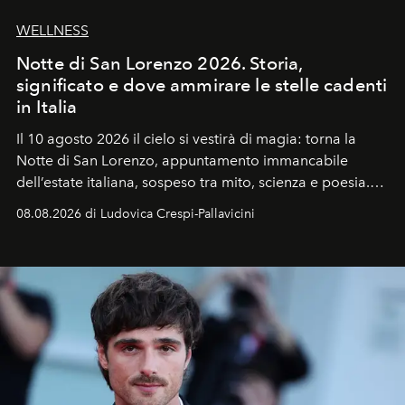
WELLNESS
Notte di San Lorenzo 2026. Storia,
significato e dove ammirare le stelle cadenti
in Italia
Il 10 agosto 2026 il cielo si vestirà di magia: torna la
Notte di San Lorenzo
, appuntamento immancabile
dell’estate italiana, sospeso tra mito, scienza e poesia.
Sarà il momento in cui gli occhi si alzano verso la volta
08.08.2026 di Ludovica Crespi-Pallavicini
celeste per seguire il passaggio delle
Perseidi
, quelle
che chiamiamo comunemente
stelle cadenti
, e affidare
all’universo i desideri più segreti