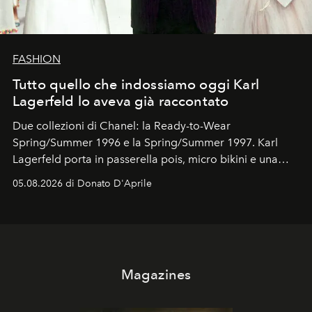
FASHION
Tutto quello che indossiamo oggi Karl
Lagerfeld lo aveva già raccontato
Due collezioni di Chanel: la Ready-to-Wear
Spring/Summer 1996 e la Spring/Summer 1997. Karl
Lagerfeld porta in passerella pois, micro bikini e una
logomania pensata per la spiaggia
, con Cindy, Linda,
05.08.2026 di Donato D'Aprile
Kate, Claudia e Carla una dietro l'altra. Trent'anni dopo,
in un'industria che vive di archivi, quel guardaroba resta
uno dei documenti più contemporanei che abbiamo.
Magazines