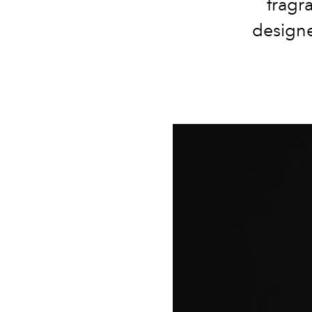
fragr
designe