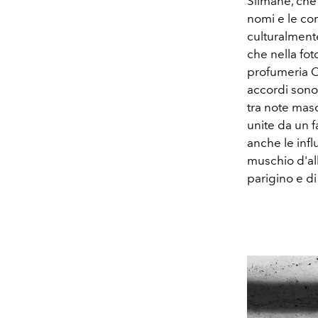
Slimane, che 
nomi e le co
culturalmente
che nella fot
profumeria Ce
accordi sono 
tra note masc
unite da un f
anche le infl
muschio d'alb
parigino e di