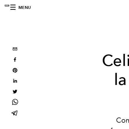
MENU
Cel
la
Com