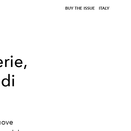
BUY THE ISSUE
ITALY
rie,
 di
uove