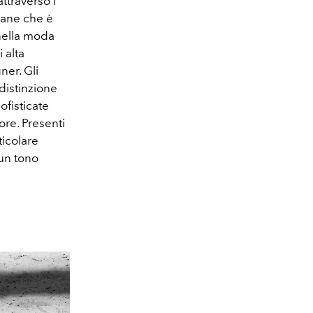
ttraverso i
mane che è
 nella moda
 alta
ner. Gli
distinzione
ofisticate
ore. Presenti
ticolare
 un tono