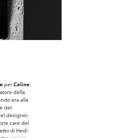
ne
per
Celine
.
eatore della
ando era alla
ne del
del designer,
sone care del
etto di Hedi