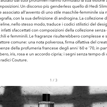
aiutato dai suoi profumieri hanno formulato la sua visione a
mposizioni. Un discorso più genderless quello di Hedi Sli
 associato all'avvento di uno stile maschile-femminile sia
ografia, con la sua definizione di androgina. La collezione di
line, nello stesso modo, traduce i codici stilistici del desig
infatti sfaccettati con composizioni della collezione senza 
hili e femminili. Le fragranze risulterebbero complesse e s
attore comune: una nota polverosa, firma olfattiva del creat
uenze della profumeria francese degli anni '60 e '70, in par
ero, iris, rosa e un accordo cipria; i segni senza tempo di
 radici Couture.
1
/
3