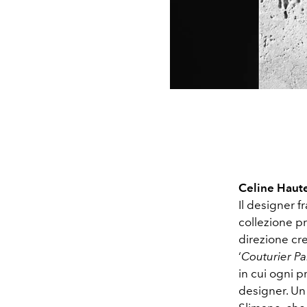
Celine Haut
Il designer f
collezione pr
direzione cre
‘
Couturier P
in cui ogni 
designer. Un 