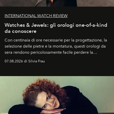
INTERNATIONAL WATCH REVIEW
Watches & Jewels: gli orologi one-of-a-kind
da conoscere
Con centinaia di ore necessarie per la progettazione, la
selezione delle pietre e la montatura, questi orologi da
sera rendono pericolosamente facile perdere la
cognizione del tempo. Ma con quadranti così
07.08.2026 di Silvia Frau
abbaglianti, chi è che guarda davvero l'ora?