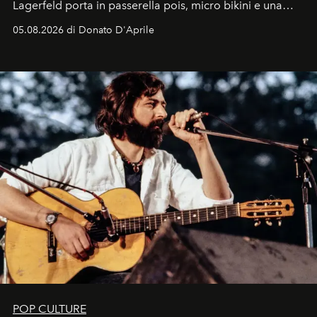
Lagerfeld porta in passerella pois, micro bikini e una
logomania pensata per la spiaggia
, con Cindy, Linda,
05.08.2026 di Donato D'Aprile
Kate, Claudia e Carla una dietro l'altra. Trent'anni dopo,
in un'industria che vive di archivi, quel guardaroba resta
uno dei documenti più contemporanei che abbiamo.
POP CULTURE