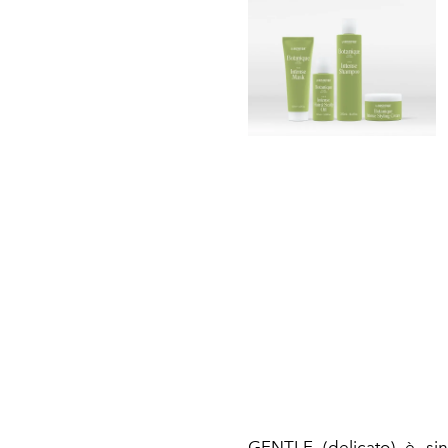
GENTLE (delicato) è si