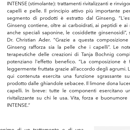
INTENSE (stimolante): trattamenti rivitalizzanti e rinvigo
capelli e pelle. Il principio attivo più importante p
segmento di prodotti è estratto dal Ginseng. “L'est
Ginseng contiene, oltre ai carboidrati, ai peptidi e ai 
anche speciali saponine, le cosiddette ginsenosidi”, 
Dr. Christian Ader. “Grazie a questa composizione 
Ginseng rafforza sia la pelle che i capelli”. Le no
terapeutiche delle creazioni di Tanja Bochnig comp
potenziano l'effetto benefico. “La composizione è 
leggermente fruttata grazie all’accordo degli agrumi.
qui contenuta esercita una funzione sgrassante s
prodotto dalle ghiandole sebacee. Il limone dona luce
capelli. In breve: tutte le componenti esercitano un
rivitalizzante su chi le usa. Vita, forza e buonumore
INTENSE.“
nonimo di un trattamento e di una