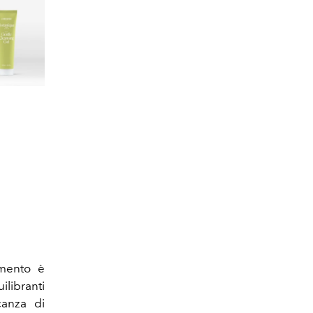
gmento è
ilibranti
canza di