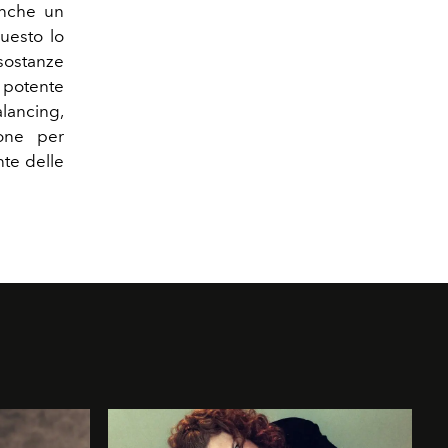
anche un
questo lo
ostanze
l potente
alancing,
ione per
nte delle