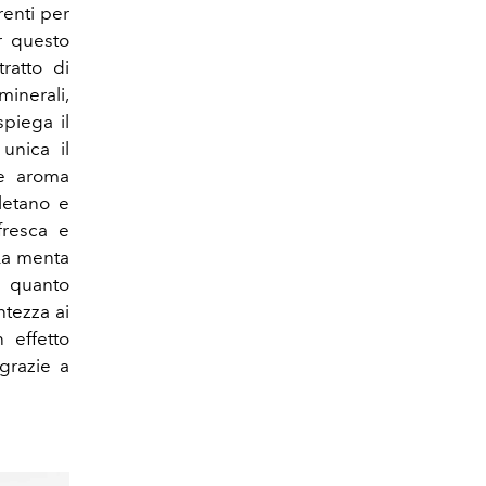
renti per
er questo
ratto di
minerali,
spiega il
unica il
te aroma
letano e
fresca e
 La menta
u quanto
ntezza ai
 effetto
 grazie a