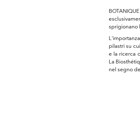
BOTANIQUE PU
esclusivamen
sprigionano l
L'importanza
pilastri su cu
e la ricerca
La Biosthéti
nel segno de