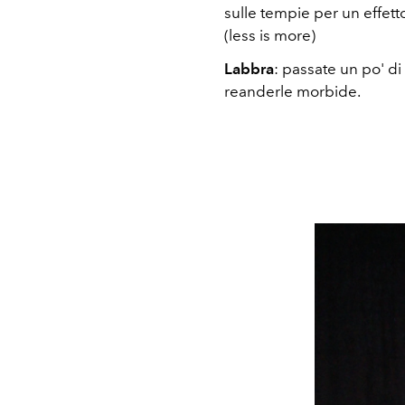
sulle tempie per un effett
(less is more)
Labbra
: passate un po' d
reanderle morbide.