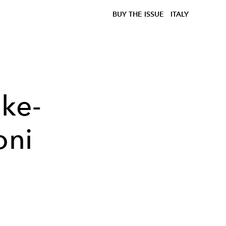
BUY THE ISSUE
ITALY
ake-
oni