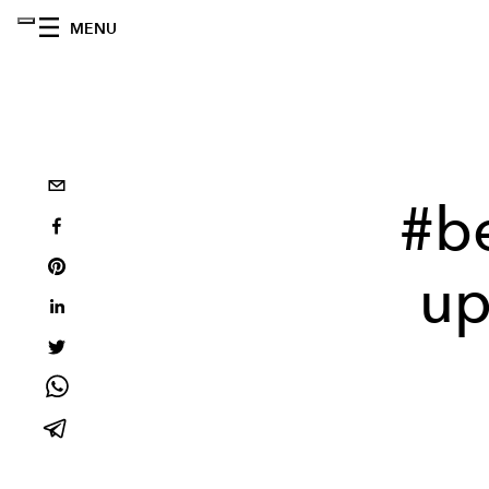
MENU
#be
up