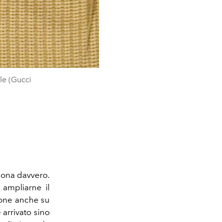
le (Gucci
iona davvero.
 ampliarne il
ione anche su
arrivato sino