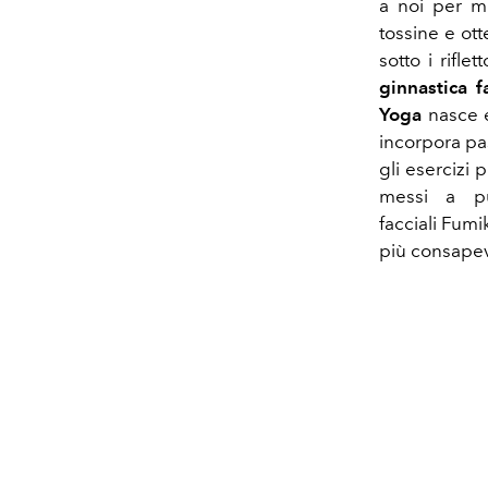
a noi per mig
tossine e ot
sotto i rifle
ginnastica f
Yoga
nasce e
incorpora pa
gli esercizi 
messi a pu
facciali
Fumik
più consapev