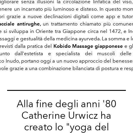
liorare senza illusioni la circolazione linfatica del viso
tenere un incarnato più luminoso e disteso. In questo mo
ttori grazie a nuove declinazioni digitali come app e tutor
acciale antirughe,
un trattamento
chiamato più comun
 si sviluppa in Oriente tra Giappone circa nel 1472, e Ind
ssaggi e gestualità della medicina ayurveda.
La somma e l
previsti dalla pratica del
Kobido Massage giapponese
e gl
nto dall'estetista
e specialista dei muscoli delle
o Inudo, portano oggi a un nuovo approccio del benesser
ole grazie a una combinazione bilanciata di
postura e res
Alla fine degli anni '80
Catherine Urwicz ha
creato lo "
yoga del