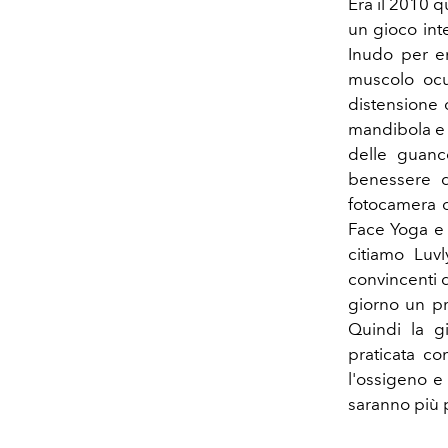
Era il 2010 
un gioco int
Inudo per e
muscolo ocul
distensione 
mandibola e d
delle guance
benessere de
fotocamera d
Face Yoga 
citiamo Luv
convincenti 
giorno un p
Quindi la g
praticata c
l'ossigeno e 
saranno più 