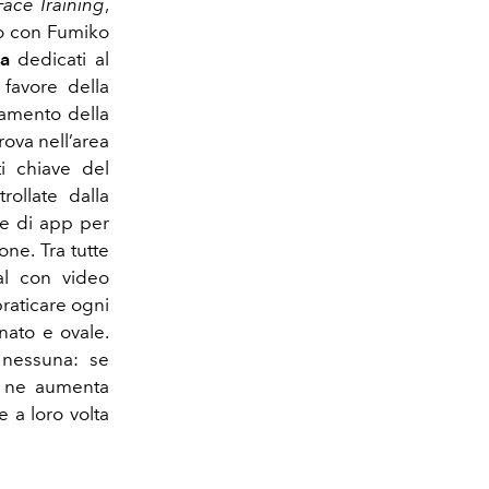
Face Training
,
io con
Fumiko
ga
dedicati al
 favore della
tamento della
rova nell’area
ti chiave del
rollate dalla
re di app per
ne. Tra tutte
al con video
raticare ogni
nato e ovale.
 nessuna: se
e ne aumenta
e a loro volta