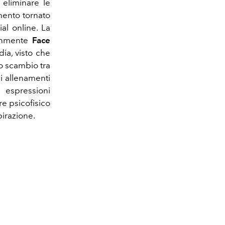
, eliminare le
mento tornato
ial online. La
enmente
Face
ia, visto che
o scambio tra
i allenamenti
 espressioni
e psicofisico
pirazione.