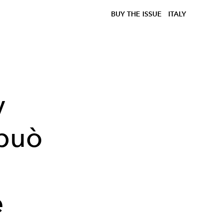
BUY THE ISSUE
ITALY
y
 può
e