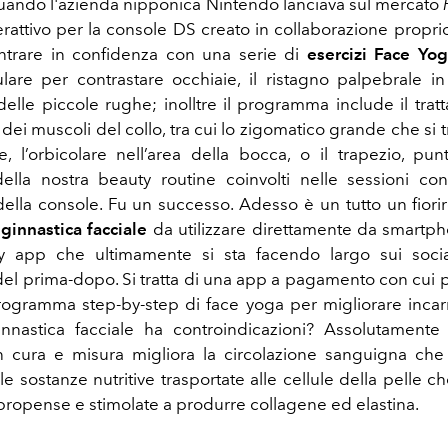
quando l'azienda nipponica Nintendo lanciava sul mercato
erattivo per la console DS creato in collaborazione propr
ntrare in confidenza con una serie di
esercizi Face Yo
are per contrastare occhiaie, il ristagno palpebrale in
delle piccole rughe; inolltre il programma include il trat
ei muscoli del collo, tra cui lo zigomatico grande che si t
, l’orbicolare nell’area della bocca, o il trapezio, pun
lla nostra beauty routine coinvolti nelle sessioni cont
ella console. Fu un successo. Adesso è un tutto un fiori
e
ginnastica facciale
da utilizzare direttamente da smartpho
ly app che ultimamente si sta facendo largo sui soci
del prima-dopo. Si tratta di una app a pagamento con cui p
rogramma step-by-step di f
ace yoga per migliorare incar
innastica facciale ha controindicazioni? Assolutamente
on cura e misura m
igliora la circolazione sanguigna ch
le sostanze nutritive trasportate alle cellule della pelle ch
propense e stimolate a produrre collagene ed elastina.