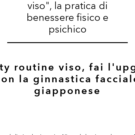
viso", la pratica di
benessere fisico e
psichico
y routine viso, fai l'u
con la ginnastica faccial
giapponese