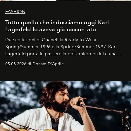
FASHION
Tutto quello che indossiamo oggi Karl
Lagerfeld lo aveva già raccontato
Due collezioni di Chanel: la Ready-to-Wear
Spring/Summer 1996 e la Spring/Summer 1997. Karl
Lagerfeld porta in passerella pois, micro bikini e una
logomania pensata per la spiaggia
, con Cindy, Linda,
05.08.2026 di Donato D'Aprile
Kate, Claudia e Carla una dietro l'altra. Trent'anni dopo,
in un'industria che vive di archivi, quel guardaroba resta
uno dei documenti più contemporanei che abbiamo.