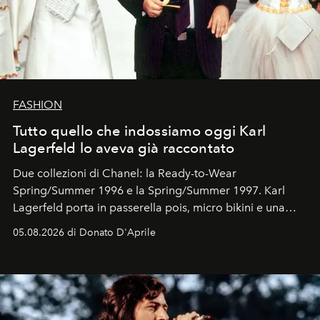
FASHION
Tutto quello che indossiamo oggi Karl
Lagerfeld lo aveva già raccontato
Due collezioni di Chanel: la Ready-to-Wear
Spring/Summer 1996 e la Spring/Summer 1997. Karl
Lagerfeld porta in passerella pois, micro bikini e una
logomania pensata per la spiaggia
, con Cindy, Linda,
05.08.2026 di Donato D'Aprile
Kate, Claudia e Carla una dietro l'altra. Trent'anni dopo,
in un'industria che vive di archivi, quel guardaroba resta
uno dei documenti più contemporanei che abbiamo.