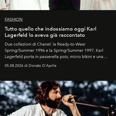
FASHION
Tutto quello che indossiamo oggi Karl
Lagerfeld lo aveva già raccontato
Due collezioni di Chanel: la Ready-to-Wear
Spring/Summer 1996 e la Spring/Summer 1997. Karl
Lagerfeld porta in passerella pois, micro bikini e una
logomania pensata per la spiaggia
, con Cindy, Linda,
05.08.2026 di Donato D'Aprile
Kate, Claudia e Carla una dietro l'altra. Trent'anni dopo,
in un'industria che vive di archivi, quel guardaroba resta
uno dei documenti più contemporanei che abbiamo.