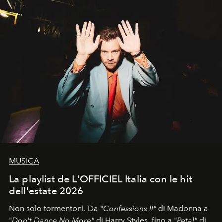
MUSICA
La playlist de L'OFFICIEL Italia con le hit
dell'estate 2026
Non solo tormentoni. Da "
Confessions II"
di Madonna a
"
Don't Dance No More"
di Harry Styles, fino a "
Petal"
di