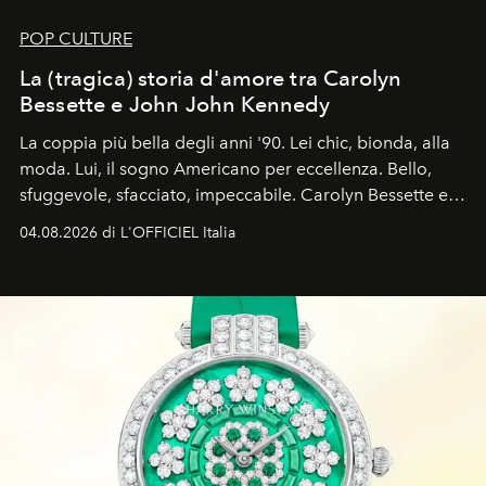
POP CULTURE
La (tragica) storia d'amore tra Carolyn
Bessette e John John Kennedy
La coppia più bella degli anni '90. Lei chic, bionda, alla
moda. Lui, il sogno Americano per eccellenza. Bello,
sfuggevole, sfacciato, impeccabile. Carolyn Bessette e
John John Kennedy sono i protagonisti della storia
04.08.2026 di L'OFFICIEL Italia
d'amore tragica che più ha segnato gli anni '90.