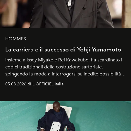
HOMMES
La carriera e il successo di Yohji Yamamoto
Insieme a Issey Miyake e Rei Kawakubo, ha scardinato i
codici tradizionali della costruzione sartoriale,
spingendo la moda a interrogarsi su inedite possibilità
formali e a ridefinire il concetto stesso di silhouette.
05.08.2026 di L'OFFICIEL Italia
Quella di Yohji Yamamoto è storia di un visionario che
ha riscritto i canoni estetici del XX secolo, lasciando
un’impronta indelebile nella storia della moda.