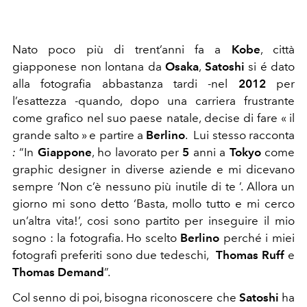
Nato poco più di trent’anni fa a
Kobe
, città
giapponese non lontana da
Osaka
,
Satoshi
si é dato
alla fotografia abbastanza tardi -nel
2012
per
l’esattezza -quando, dopo una carriera frustrante
come grafico nel suo paese natale, decise di fare « il
grande salto » e partire a
Berlino
. Lui stesso racconta
:
“In
Giappone
, ho lavorato per
5
anni a
Tokyo
come
graphic designer in diverse aziende e mi dicevano
sempre ‘Non c’è nessuno più inutile di te ’. Allora un
giorno mi sono detto ‘Basta, mollo tutto e mi cerco
un’altra vita!’, cosi sono partito per inseguire il mio
sogno : la fotografia. Ho scelto
Berlino
perché i miei
fotografi preferiti sono due tedeschi,
Thomas Ruff
e
Thomas Demand
”.
Col senno di poi, bisogna riconoscere che
Satoshi
ha