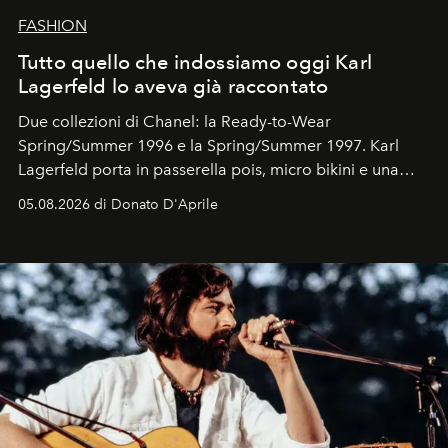
FASHION
Tutto quello che indossiamo oggi Karl
Lagerfeld lo aveva già raccontato
Due collezioni di Chanel: la Ready-to-Wear
Spring/Summer 1996 e la Spring/Summer 1997. Karl
Lagerfeld porta in passerella pois, micro bikini e una
logomania pensata per la spiaggia
, con Cindy, Linda,
05.08.2026 di Donato D'Aprile
Kate, Claudia e Carla una dietro l'altra. Trent'anni dopo,
in un'industria che vive di archivi, quel guardaroba resta
uno dei documenti più contemporanei che abbiamo.