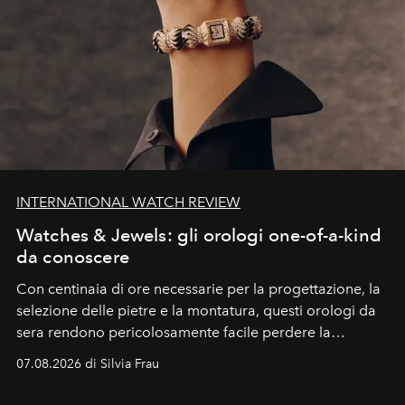
INTERNATIONAL WATCH REVIEW
Watches & Jewels: gli orologi one-of-a-kind
da conoscere
Con centinaia di ore necessarie per la progettazione, la
selezione delle pietre e la montatura, questi orologi da
sera rendono pericolosamente facile perdere la
cognizione del tempo. Ma con quadranti così
07.08.2026 di Silvia Frau
abbaglianti, chi è che guarda davvero l'ora?