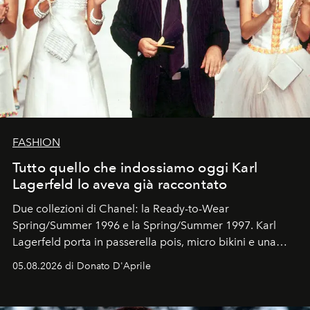
FASHION
Tutto quello che indossiamo oggi Karl
Lagerfeld lo aveva già raccontato
Due collezioni di Chanel: la Ready-to-Wear
Spring/Summer 1996 e la Spring/Summer 1997. Karl
Lagerfeld porta in passerella pois, micro bikini e una
logomania pensata per la spiaggia
, con Cindy, Linda,
05.08.2026 di Donato D'Aprile
Kate, Claudia e Carla una dietro l'altra. Trent'anni dopo,
in un'industria che vive di archivi, quel guardaroba resta
uno dei documenti più contemporanei che abbiamo.