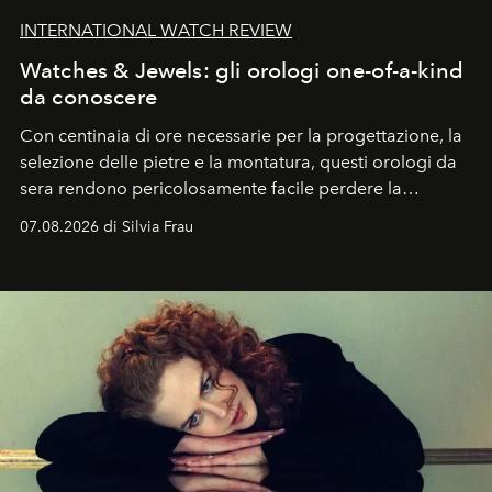
INTERNATIONAL WATCH REVIEW
Watches & Jewels: gli orologi one-of-a-kind
da conoscere
Con centinaia di ore necessarie per la progettazione, la
selezione delle pietre e la montatura, questi orologi da
sera rendono pericolosamente facile perdere la
cognizione del tempo. Ma con quadranti così
07.08.2026 di Silvia Frau
abbaglianti, chi è che guarda davvero l'ora?