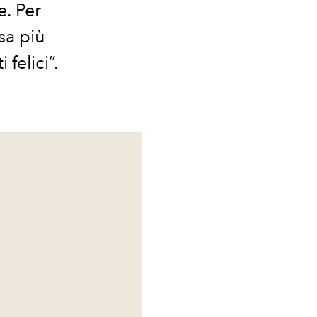
e. Per
osa più
felici”.