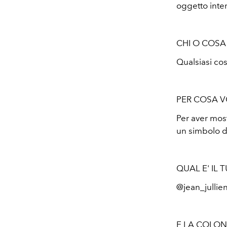
oggetto inter
CHI O COSA 
Qualsiasi cos
PER COSA V
Per aver most
un simbolo di
QUAL E' IL
@jean_jullien
E LA COLON