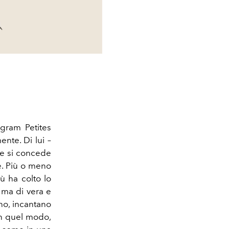
agram Petites
nte. Di lui –
he si concede
e. Più o meno
iù ha colto lo
 ma di vera e
no, incantano
in quel modo,