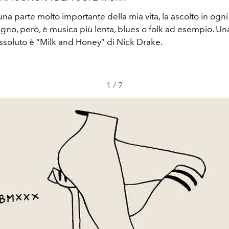
na parte molto importante della mia vita, la ascolto in og
no, però, è musica più lenta, blues o folk ad esempio. Un
assoluto è “Milk and Honey” di Nick Drake.
1
/
7