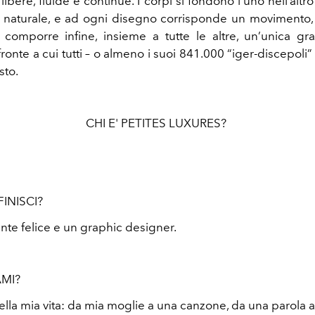
e libere, fluide e continue. I corpi si fondono l’uno nell’alt
ù naturale, e ad ogni disegno corrisponde un movimento, 
comporre infine, insieme a tutte le altre, un’unica gr
 fronte a cui tutti – o almeno i suoi 841.000 “iger-discepoli
sto.
CHI E' PETITES LUXURES?
INISCI?
te felice e un graphic designer.
MI?
ella mia vita: da mia moglie a una canzone, da una parola a