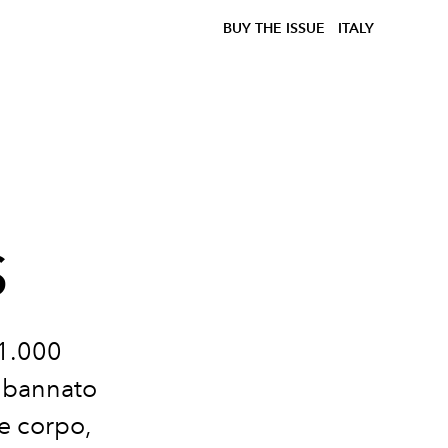
BUY THE ISSUE
ITALY
S
41.000
o bannato
e corpo,