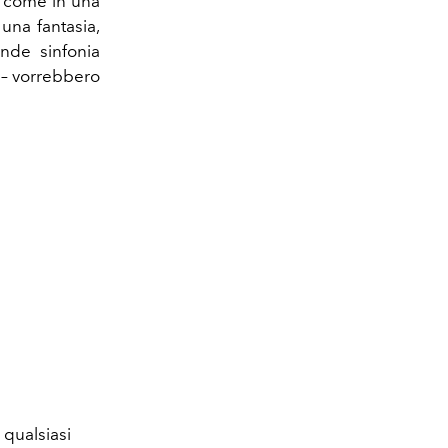
ro come in una
una fantasia,
ande sinfonia
” – vorrebbero
 qualsiasi