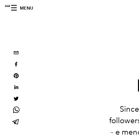
MENU
Since
follower
– e men