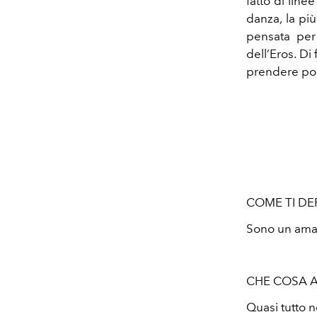
fatto di line
danza, la pi
pensata per 
dell’Eros. Di
prendere po
COME TI DEF
Sono un aman
CHE COSA A
Quasi tutto n