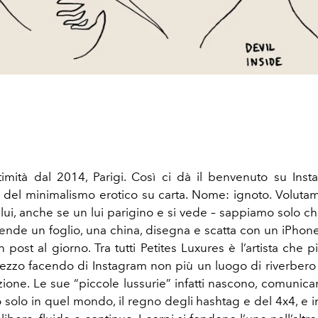
timità dal 2014, Parigi. Così ci dà il benvenuto su Inst
re del minimalismo erotico su carta. Nome: ignoto. Volutame
lui, anche se un lui parigino e si vede – sappiamo solo c
rende un foglio, una china, disegna e scatta con un iPhon
n post al giorno. Tra tutti Petites Luxures è l’artista che p
mezzo facendo di Instagram non più un luogo di riverbero
zione. Le sue “piccole lussurie” infatti nascono, comunica
solo in quel mondo, il regno degli hashtag e del 4x4, e 