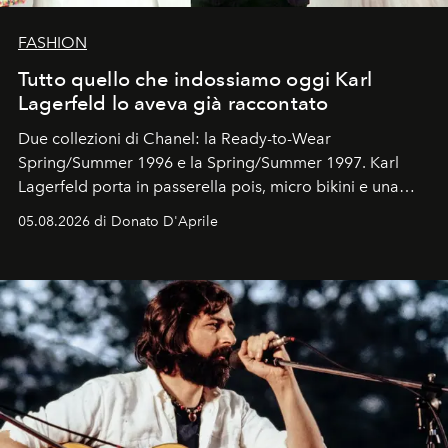
FASHION
Tutto quello che indossiamo oggi Karl
Lagerfeld lo aveva già raccontato
Due collezioni di Chanel: la Ready-to-Wear
Spring/Summer 1996 e la Spring/Summer 1997. Karl
Lagerfeld porta in passerella pois, micro bikini e una
logomania pensata per la spiaggia
, con Cindy, Linda,
05.08.2026 di Donato D'Aprile
Kate, Claudia e Carla una dietro l'altra. Trent'anni dopo,
in un'industria che vive di archivi, quel guardaroba resta
uno dei documenti più contemporanei che abbiamo.