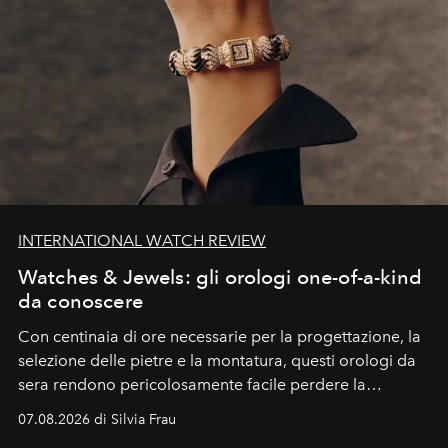
INTERNATIONAL WATCH REVIEW
Watches & Jewels: gli orologi one-of-a-kind
da conoscere
Con centinaia di ore necessarie per la progettazione, la
selezione delle pietre e la montatura, questi orologi da
sera rendono pericolosamente facile perdere la
cognizione del tempo. Ma con quadranti così
07.08.2026 di Silvia Frau
abbaglianti, chi è che guarda davvero l'ora?