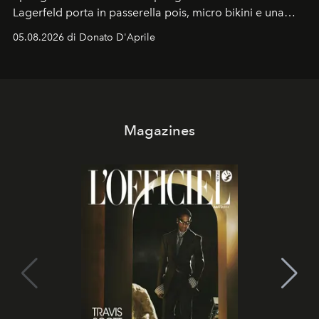
Lagerfeld porta in passerella pois, micro bikini e una
logomania pensata per la spiaggia
, con Cindy, Linda,
05.08.2026 di Donato D'Aprile
Kate, Claudia e Carla una dietro l'altra. Trent'anni dopo,
in un'industria che vive di archivi, quel guardaroba resta
uno dei documenti più contemporanei che abbiamo.
Magazines