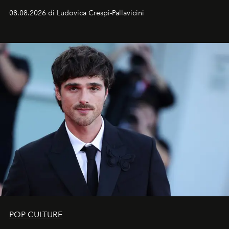
Sarà il momento in cui gli occhi si alzano verso la volta
08.08.2026 di Ludovica Crespi-Pallavicini
celeste per seguire il passaggio delle
Perseidi
, quelle
che chiamiamo comunemente
stelle cadenti
, e affidare
all’universo i desideri più segreti
POP CULTURE