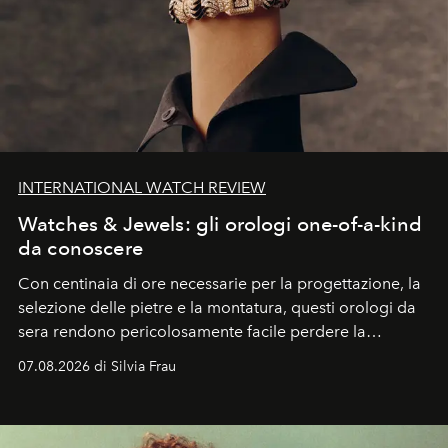
INTERNATIONAL WATCH REVIEW
Watches & Jewels: gli orologi one-of-a-kind
da conoscere
Con centinaia di ore necessarie per la progettazione, la
selezione delle pietre e la montatura, questi orologi da
sera rendono pericolosamente facile perdere la
cognizione del tempo. Ma con quadranti così
07.08.2026 di Silvia Frau
abbaglianti, chi è che guarda davvero l'ora?