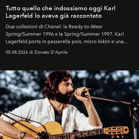
Tutto quello che indossiamo oggi Karl
Lagerfeld lo aveva già raccontato
Due collezioni di Chanel: la Ready-to-Wear
Spring/Summer 1996 e la Spring/Summer 1997. Karl
Lagerfeld porta in passerella pois, micro bikini e una
logomania pensata per la spiaggia
, con Cindy, Linda,
05.08.2026 di Donato D'Aprile
Kate, Claudia e Carla una dietro l'altra. Trent'anni dopo,
in un'industria che vive di archivi, quel guardaroba resta
uno dei documenti più contemporanei che abbiamo.