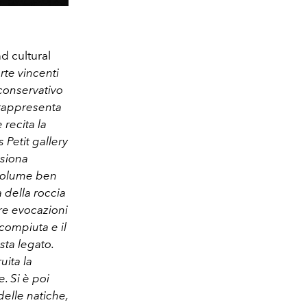
d cultural
rte vincenti
 conservativo
 rappresenta
recita la
Petit gallery
ssiona
i volume ben
a della roccia
re evocazioni
 compiuta e il
sta legato.
uita la
. Si è poi
delle natiche,