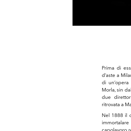
Prima di ess
d’aste a Mil
di un’opera 
Morla, sin da
due diretto
ritrovata a M
Nel 1888 il d
immortalare
capolavoro r