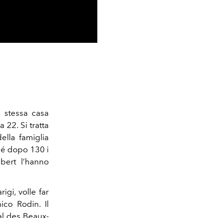
a stessa casa
22. Si tratta
ella famiglia
ché dopo 130 i
bert l’hanno
igi, volle far
co Rodin. Il
al des Beaux-