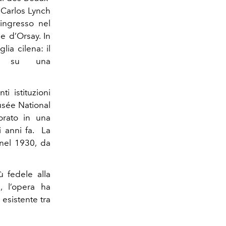
, Carlos Lynch
ingresso nel
ée d’Orsay. In
ia cilena: il
ta su una
i istituzioni
usée National
orato in una
i anni fa. La
 nel 1930, da
ù fedele alla
e, l’opera ha
 esistente tra