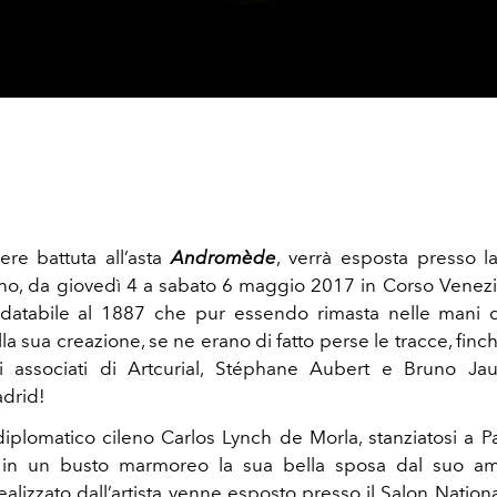
ere battuta all’asta
Andromède
, verrà esposta presso l
ano, da giovedì 4 a sabato 6 maggio 2017 in Corso Venezia 
databile al 1887 che pur essendo rimasta nelle mani d
lla sua creazione, se ne erano di fatto perse le tracce, fin
ri associati di Artcurial, Stéphane Aubert e Bruno Jau
adrid!
iplomatico cileno Carlos Lynch de Morla, stanziatosi a Par
 in un busto marmoreo la sua bella sposa dal suo ami
ealizzato dall’artista venne esposto presso il Salon Nation