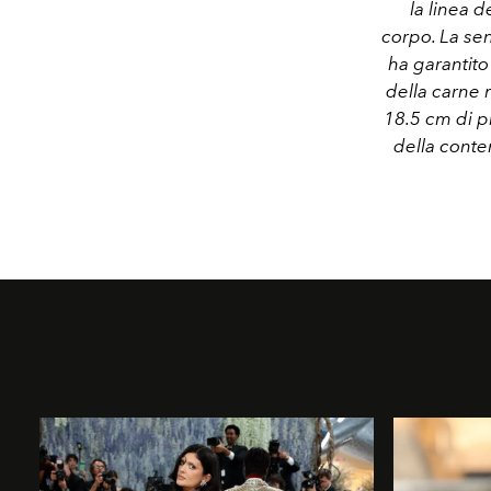
la linea 
corpo. La sen
ha garantito
della carne 
18.5 cm di pr
della cont