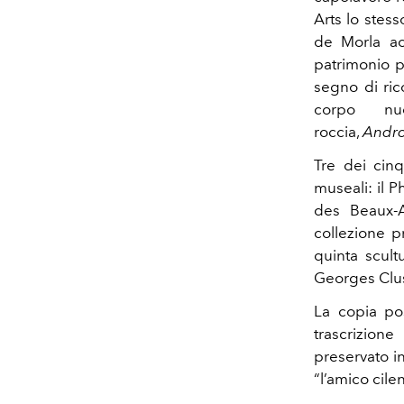
Arts lo stess
de Morla ac
patrimonio pu
segno di ric
corpo nu
roccia,
Andr
Tre dei cinq
museali: il 
des Beaux-A
collezione p
quinta scult
Georges Clus
La copia pos
trascrizione
preservato in
“l’amico cil