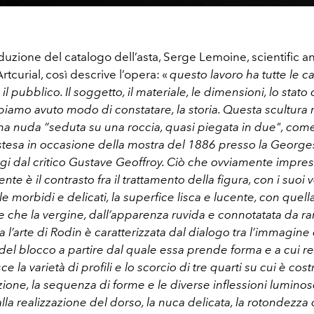
oduzione del catalogo dell’asta, Serge Lemoine, scientific an
rtcurial, così descrive l’opera: «
questo lavoro ha tutte le ca
il pubblico. Il soggetto, il materiale, le dimensioni, lo stato
iamo avuto modo di constatare, la storia. Questa scultura
a nuda “seduta su una roccia, quasi piegata in due", come 
stesa in occasione della mostra del 1886 presso la Georges 
igi dal critico Gustave Geoffroy. Ciò che ovviamente impre
e è il contrasto fra il trattamento della figura, con i suo
ofile morbidi e delicati, la superfice lisca e lucente, con quell
 che la vergine, dall’apparenza ruvida e connotatata da ra
a l’arte di Rodin è caratterizzata dal dialogo tra l’immagine
 del blocco a partire dal quale essa prende forma e a cui re
ce la varietà di profili e lo scorcio di tre quarti su cui è costr
one, la sequenza di forme e le diverse inflessioni luminose
a realizzazione del dorso, la nuca delicata, la rotondezza 