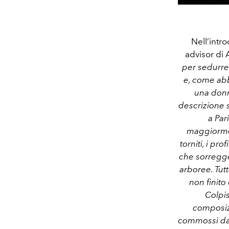
Nell’intr
advisor di A
per sedurre 
e, come abb
una donn
descrizione 
a Par
maggiorment
torniti, i pr
che sorregge
arboree. Tutt
non finito
Colpis
composizi
commossi dall