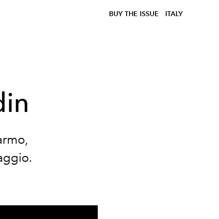
BUY THE ISSUE
ITALY
din
marmo,
aggio.