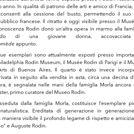
o anno. In qualità di patrono delle arti e amico di Francia
consentì alla cessione del busto, permettendo il suo 
bblico francese. Il ritratto è oggi visibile presso il Mus
onoscenza Rodin donò un’altra opera in marmo alla famigl
do di una giovane donna, accovaccia
omède
appunto.
ue esemplari sono attualmente esposti presso important
Philadelphia Rodin Museum, il Musée Rodin di Parigi e il M
rts di Buenos Aires. Il quarto è stato invece incorp
rivata in seguito alla vendita in asta, circa una decina d
ura, è segnalata nelle mani della famiglia Morla ancora
ter, primo curatore del Museo Rodin.
seduta dalla famiglia Morla, costituisce l’esemplare pi
 naturalistica. Ereditata di generazione in generazion
 maniera visibile il profondo legame di rispetto e amicizia
eno” e Auguste Rodin.