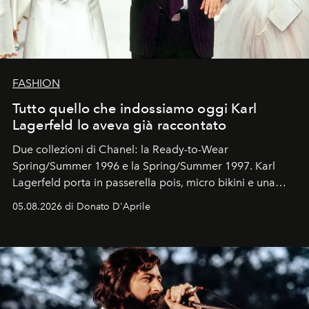
FASHION
Tutto quello che indossiamo oggi Karl
Lagerfeld lo aveva già raccontato
Due collezioni di Chanel: la Ready-to-Wear
Spring/Summer 1996 e la Spring/Summer 1997. Karl
Lagerfeld porta in passerella pois, micro bikini e una
logomania pensata per la spiaggia
, con Cindy, Linda,
05.08.2026 di Donato D'Aprile
Kate, Claudia e Carla una dietro l'altra. Trent'anni dopo,
in un'industria che vive di archivi, quel guardaroba resta
uno dei documenti più contemporanei che abbiamo.