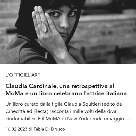
L'OFFICIEL ART
Claudia Cardinale, una retrospettiva al
MoMa e un libro celebrano l'attrice italiana
Un libro curato dalla figlia Claudia Squitieri (edito da
Cinecittà ed Electa)
racconta i mille volti della diva
«indomabile».
E il
MoMA di New York rende omaggio a
Claudia Cardinale con una retrospettiva che ha visto
16.02.2023 di Fabia Di Drusco
proiettati, restaurati,
Otto e mezzo (8½),
Il Gattopardo,