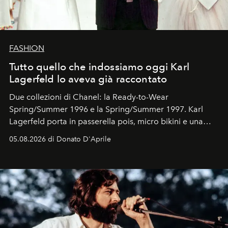
FASHION
Tutto quello che indossiamo oggi Karl
Lagerfeld lo aveva già raccontato
Due collezioni di Chanel: la Ready-to-Wear
Spring/Summer 1996 e la Spring/Summer 1997. Karl
Lagerfeld porta in passerella pois, micro bikini e una
logomania pensata per la spiaggia
, con Cindy, Linda,
05.08.2026 di Donato D'Aprile
Kate, Claudia e Carla una dietro l'altra. Trent'anni dopo,
in un'industria che vive di archivi, quel guardaroba resta
uno dei documenti più contemporanei che abbiamo.