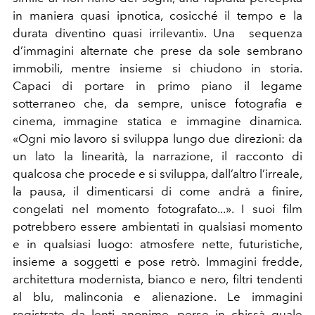
in maniera quasi ipnotica, cosicché il tempo e la
durata diventino quasi irrilevanti». Una sequenza
d’immagini alternate che prese da sole sembrano
immobili, mentre insieme si chiudono in storia.
Capaci di portare in primo piano il legame
sotterraneo che, da sempre, unisce fotografia e
cinema, immagine statica e immagine dinamica
.
«Ogni mio lavoro si sviluppa lungo due direzioni: da
un lato la linearità, la narrazione, il racconto di
qualcosa che procede e si sviluppa, dall’altro l’irreale,
la pausa, il dimenticarsi di come andrà a finire,
congelati nel momento fotografato...». I suoi film
potrebbero essere ambientati in qualsiasi momento
e in qualsiasi luogo: atmosfere nette, futuristiche,
insieme a soggetti e pose retrò.
Immagini fredde,
architettura modernista, bianco e nero, filtri tendenti
al blu, malinconia e alienazione. Le immagini
registrate da lenti anonime, perse in chissà quale