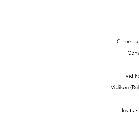
Come nasc
Come
Vidiko
Vidikon (Rub
Invito 