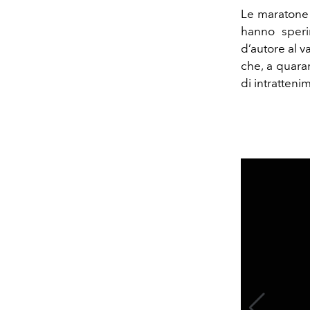
Le maratone 
hanno speri
d’autore al v
che, a quaran
di intratten