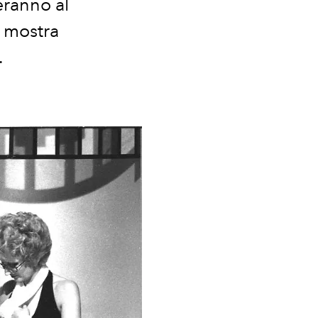
eranno al
a mostra
.