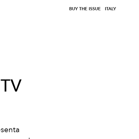
BUY THE ISSUE
ITALY
a
 TV
esenta