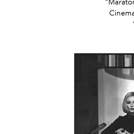
“Maraton
Cinema 