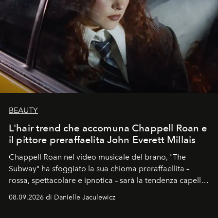
BEAUTY
L'hair trend che accomuna Chappell Roan e
il pittore preraffaelita John Everett Millais
Chappell Roan nel video musicale del brano, "The
Subway" ha sfoggiato la sua chioma preraffaellita –
rossa, spettacolare e ipnotica – sarà la tendenza capelli
dell'autunno?
08.09.2026 di Danielle Jaculewicz