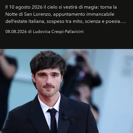
Il 10 agosto 2026 il cielo si vestirà di magia: torna la
Notte di San Lorenzo
, appuntamento immancabile
dell’estate italiana, sospeso tra mito, scienza e poesia.
Sarà il momento in cui gli occhi si alzano verso la volta
08.08.2026 di Ludovica Crespi-Pallavicini
celeste per seguire il passaggio delle
Perseidi
, quelle
che chiamiamo comunemente
stelle cadenti
, e affidare
all’universo i desideri più segreti