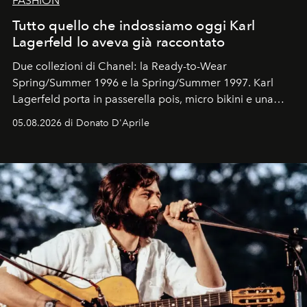
FASHION
Tutto quello che indossiamo oggi Karl
Lagerfeld lo aveva già raccontato
Due collezioni di Chanel: la Ready-to-Wear
Spring/Summer 1996 e la Spring/Summer 1997. Karl
Lagerfeld porta in passerella pois, micro bikini e una
logomania pensata per la spiaggia
, con Cindy, Linda,
05.08.2026 di Donato D'Aprile
Kate, Claudia e Carla una dietro l'altra. Trent'anni dopo,
in un'industria che vive di archivi, quel guardaroba resta
uno dei documenti più contemporanei che abbiamo.