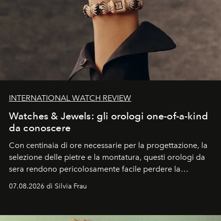
INTERNATIONAL WATCH REVIEW
Watches & Jewels: gli orologi one-of-a-kind
da conoscere
Con centinaia di ore necessarie per la progettazione, la
selezione delle pietre e la montatura, questi orologi da
sera rendono pericolosamente facile perdere la
cognizione del tempo. Ma con quadranti così
07.08.2026 di Silvia Frau
abbaglianti, chi è che guarda davvero l'ora?