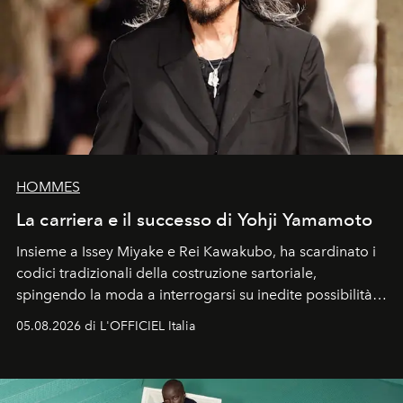
HOMMES
La carriera e il successo di Yohji Yamamoto
Insieme a Issey Miyake e Rei Kawakubo, ha scardinato i
codici tradizionali della costruzione sartoriale,
spingendo la moda a interrogarsi su inedite possibilità
formali e a ridefinire il concetto stesso di silhouette.
05.08.2026 di L'OFFICIEL Italia
Quella di Yohji Yamamoto è storia di un visionario che
ha riscritto i canoni estetici del XX secolo, lasciando
un’impronta indelebile nella storia della moda.