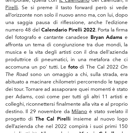
temporale, quella con
IL calendario
dei calendari, il
Pirelli
. Se si preme il tasto forward però si vede
all’orizzonte non solo il nuovo anno ma, con lui, dopo
una saggia pausa di riflessione, anche l’edizione
numero 48 del
Calendario Pirelli 2022
. Porta la firma
del fotografo e cantante canadese
Bryan Adams
e
affronta un tema di congiunzione tra due mondi, la
musica e la vita degli artisti con il dna dell'azienda
produttrice di pneumatici, in una metafora che ci
accomuna un po' tutti. Le
foto
di The Cal 2022
On
The Road
sono un omaggio a chi, sulla strada, era
abituato a macinare chilometri percorrendo le tappe
dei tour. Tornare ad assaporare quei momenti è stato
per Adams, così come per tutti gli altri 11 artisti e
colleghi, riconnettersi finalmente alla vita e al proprio
destino. Il 29 novembre da
Milano
è stato svelato il
progetto di
The Cal Pirelli
insieme al nuovo logo
dell’azienda che nel 2022 compirà i suoi primi 150