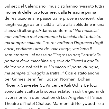
Sul set del Calendario i musicisti hanno rivissuto tutti i
momenti delle loro tournée: dalla tensione prima
dell
’esibizione
alle pause tra le prove e i concerti, dai
lunghi viaggi da una città
all’altra
alla solitudine in una
stanza di albergo. Adams conferma: "
Noi musicisti
non vediamo mai veramente la facciata dell’edificio,
ma sempre soltanto il retro: vediamo l’ingresso degli
artisti, vediamo l’area del backstage, vediamo il
seminterrato... si passa dall’ingresso degli artisti alla
portiera della macchina a quella dell’hotel a quella
del treno e poi del bus. Un sacco di porte, dunque,
ma sempre di viaggio si tratta...”
Così è stato anche
per
Grimes
,
Jennifer Hudson,
Normani, Bohan
Phoenix, Saweetie,
St. Vincent
e Kali Uchis. Le foto
sono state scattate la scorsa estate, in soli tre giorni di
lavorazione, in due location di Los Angeles - il Palace
Theatre
e l’hotel Chateau
Marmont di Hollywood - e a