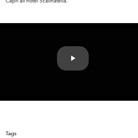
Capri
all’hotel Scalinatella.
Play
Video
Tags