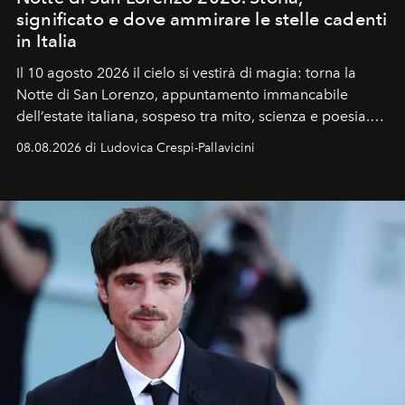
significato e dove ammirare le stelle cadenti
in Italia
Il 10 agosto 2026 il cielo si vestirà di magia: torna la
Notte di San Lorenzo
, appuntamento immancabile
dell’estate italiana, sospeso tra mito, scienza e poesia.
Sarà il momento in cui gli occhi si alzano verso la volta
08.08.2026 di Ludovica Crespi-Pallavicini
celeste per seguire il passaggio delle
Perseidi
, quelle
che chiamiamo comunemente
stelle cadenti
, e affidare
all’universo i desideri più segreti