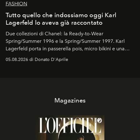
FASHION
Tutto quello che indossiamo oggi Karl
Lagerfeld lo aveva già raccontato
Due collezioni di Chanel: la Ready-to-Wear
Spring/Summer 1996 e la Spring/Summer 1997. Karl
Lagerfeld porta in passerella pois, micro bikini e una
logomania pensata per la spiaggia
, con Cindy, Linda,
05.08.2026 di Donato D'Aprile
Kate, Claudia e Carla una dietro l'altra. Trent'anni dopo,
in un'industria che vive di archivi, quel guardaroba resta
uno dei documenti più contemporanei che abbiamo.
Magazines