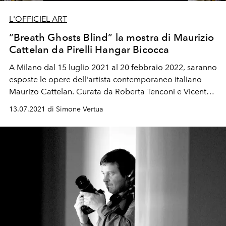
L'OFFICIEL ART
“Breath Ghosts Blind” la mostra di Maurizio
Cattelan da Pirelli Hangar Bicocca
A Milano dal 15 luglio 2021 al 20 febbraio 2022, saranno
esposte le opere dell'artista contemporaneo italiano
Maurizo Cattelan.
Curata da Roberta Tenconi e Vicente
Todolí la mostra è un percorso che riassumerà una parte
13.07.2021 di Simone Vertua
della sua
pratica artistica affrontando
questioni
esistenziali come la fragilità e
fallibilità dell’essere
umano.