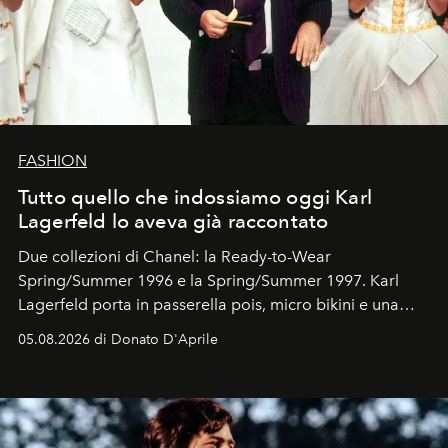
FASHION
Tutto quello che indossiamo oggi Karl
Lagerfeld lo aveva già raccontato
Due collezioni di Chanel: la Ready-to-Wear
Spring/Summer 1996 e la Spring/Summer 1997. Karl
Lagerfeld porta in passerella pois, micro bikini e una
logomania pensata per la spiaggia
, con Cindy, Linda,
05.08.2026 di Donato D'Aprile
Kate, Claudia e Carla una dietro l'altra. Trent'anni dopo,
in un'industria che vive di archivi, quel guardaroba resta
uno dei documenti più contemporanei che abbiamo.