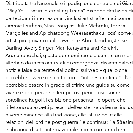
Distribuita tra l’arsenale e il padiglione centrale nei Giard
“May You Live in Interesting Times” dispone dei lavori d
partecipanti internazionali, inclusi artisti affermati come
Jimmie Durham, Stan Douglas, Julie Mehretu, Teresa
Margolles and Apichatpong Weerasethakul, così come a
artisti più giovani quali Lawrence Abu Hamdan, Jesse
Darling, Avery Singer, Mari Katayama and Korakrit
Arunanondchai, giusto per nominarne alcuni. In un mo
allertato da incessanti stati di emergenza, disseminato 
notizie false o alterate dai politici sul web – quello che
potrebbe essere descritto come “interesting time” - l’ar
potrebbe essere in grado di offrire una guida su come
vivere e prosperare in tempi così pericolosi. Come
sottolinea Rugoff, l’esibizione presenta “le opere che
riflettono su aspetti precari dell’esistenza odierna, inclu
diverse minacce alla tradizione, alle istituzioni e alle
relazioni dell’ordine post guerra,” e continua: “la 58esi
esibizione di arte internazionale non ha un tema ben