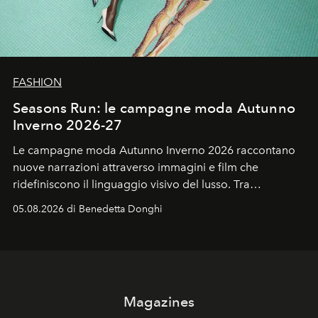
FASHION
Seasons Run: le campagne moda Autunno
Inverno 2026-27
Le campagne moda Autunno Inverno 2026 raccontano
nuove narrazioni attraverso immagini e film che
ridefiniscono il linguaggio visivo del lusso. Tra
protagonisti del cinema, volti della cultura
05.08.2026 di Benedetta Donghi
contemporanea e storytelling d'autore, le maison
trasformano ogni campagna in uno storytelling capace
di esprimere identità, visione e desiderio.
Magazines