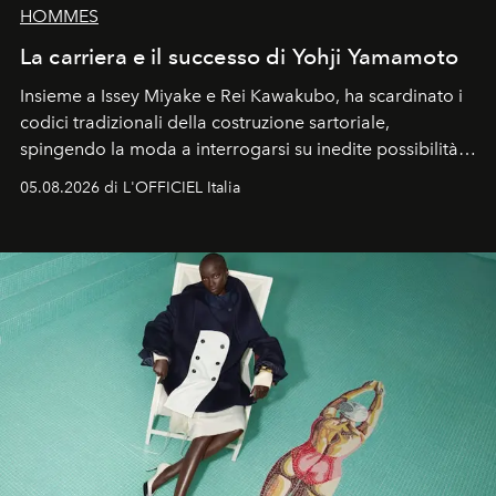
HOMMES
La carriera e il successo di Yohji Yamamoto
Insieme a Issey Miyake e Rei Kawakubo, ha scardinato i
codici tradizionali della costruzione sartoriale,
spingendo la moda a interrogarsi su inedite possibilità
formali e a ridefinire il concetto stesso di silhouette.
05.08.2026 di L'OFFICIEL Italia
Quella di Yohji Yamamoto è storia di un visionario che
ha riscritto i canoni estetici del XX secolo, lasciando
un’impronta indelebile nella storia della moda.