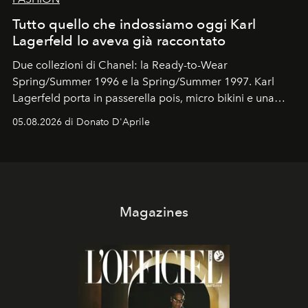
Tutto quello che indossiamo oggi Karl
Lagerfeld lo aveva già raccontato
Due collezioni di Chanel: la Ready-to-Wear
Spring/Summer 1996 e la Spring/Summer 1997. Karl
Lagerfeld porta in passerella pois, micro bikini e una
logomania pensata per la spiaggia
, con Cindy, Linda,
05.08.2026 di Donato D'Aprile
Kate, Claudia e Carla una dietro l'altra. Trent'anni dopo,
in un'industria che vive di archivi, quel guardaroba resta
uno dei documenti più contemporanei che abbiamo.
Magazines