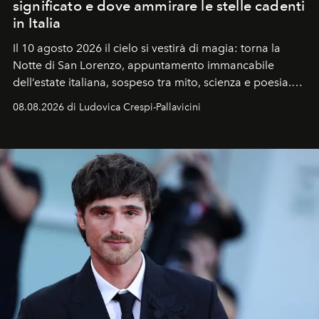
significato e dove ammirare le stelle cadenti
in Italia
Il 10 agosto 2026 il cielo si vestirà di magia: torna la
Notte di San Lorenzo
, appuntamento immancabile
dell’estate italiana, sospeso tra mito, scienza e poesia.
Sarà il momento in cui gli occhi si alzano verso la volta
08.08.2026 di Ludovica Crespi-Pallavicini
celeste per seguire il passaggio delle
Perseidi
, quelle
che chiamiamo comunemente
stelle cadenti
, e affidare
all’universo i desideri più segreti