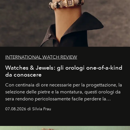
INTERNATIONAL WATCH REVIEW
Watches & Jewels: gli orologi one-of-a-kind
da conoscere
Con centinaia di ore necessarie per la progettazione, la
selezione delle pietre e la montatura, questi orologi da
sera rendono pericolosamente facile perdere la
cognizione del tempo. Ma con quadranti così
07.08.2026 di Silvia Frau
abbaglianti, chi è che guarda davvero l'ora?